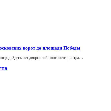
Московских ворот до площади Победы
нград. Здесь нет дворцовой плотности центра…
ста