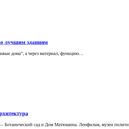
по лучшим зданиям
сивые дома”, а через материал, функцию…
архитектура
а — Ботанический сад и Дом Матюшина. Ленфильм, музеи полит