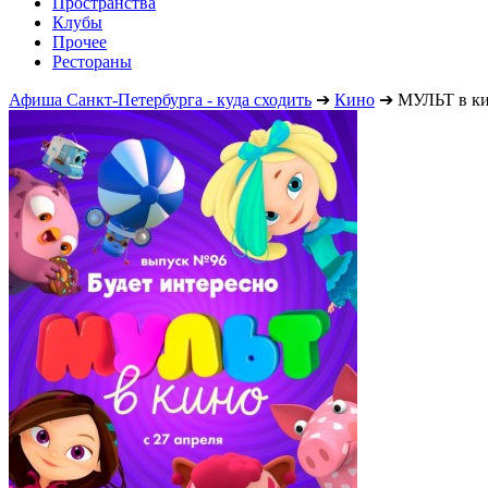
Пространства
Клубы
Прочее
Рестораны
Афиша Санкт-Петербурга - куда сходить
➔
Кино
➔
МУЛЬТ в ки