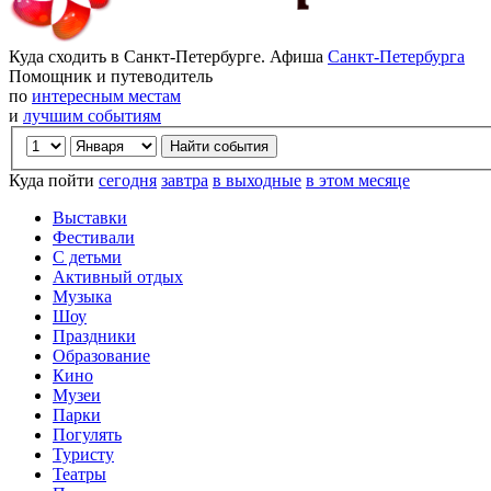
Куда сходить в Санкт-Петербурге. Афиша
Санкт-Петербурга
Помощник и путеводитель
по
интересным местам
и
лучшим событиям
Куда пойти
сегодня
завтра
в выходные
в этом месяце
Выставки
Фестивали
С детьми
Активный отдых
Музыка
Шоу
Праздники
Образование
Кино
Музеи
Парки
Погулять
Туристу
Театры