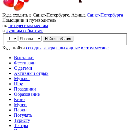
Куда сходить в Санкт-Петербурге. Афиша
Санкт-Петербурга
Помощник и путеводитель
по
интересным местам
и
лучшим событиям
Куда пойти
сегодня
завтра
в выходные
в этом месяце
Выставки
Фестивали
С детьми
Активный отдых
Музыка
Шоу
Праздники
Образование
Кино
Музеи
Парки
Погулять
Туристу
Театры