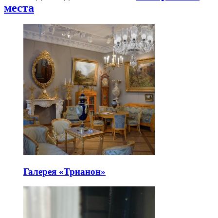
места
Галерея «Трианон»