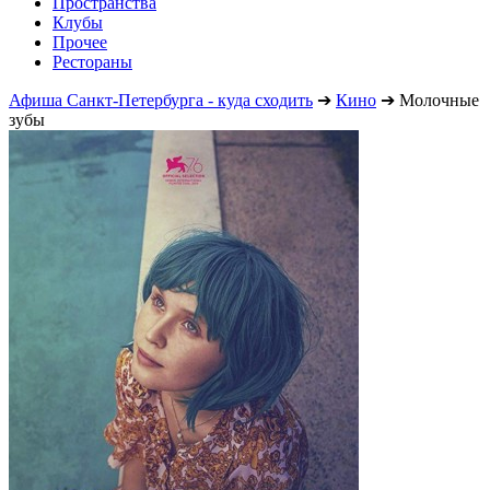
Пространства
Клубы
Прочее
Рестораны
Афиша Санкт-Петербурга - куда сходить
➔
Кино
➔
Молочные
зубы