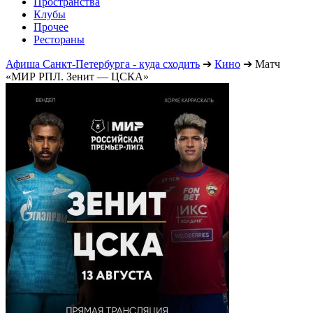
Пространства
Клубы
Прочее
Рестораны
Афиша Санкт-Петербурга - куда сходить
➔
Кино
➔
Матч
«МИР РПЛ. Зенит — ЦСКА»