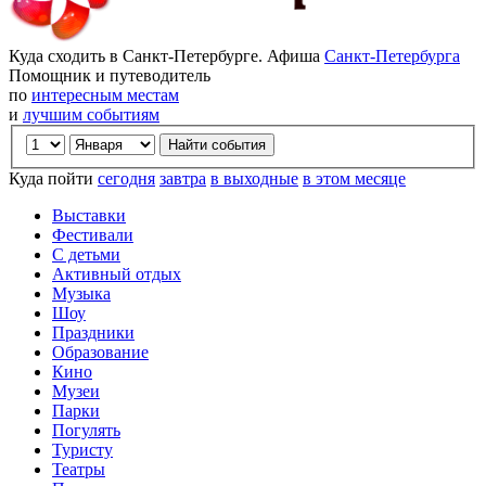
Куда сходить в Санкт-Петербурге. Афиша
Санкт-Петербурга
Помощник и путеводитель
по
интересным местам
и
лучшим событиям
Куда пойти
сегодня
завтра
в выходные
в этом месяце
Выставки
Фестивали
С детьми
Активный отдых
Музыка
Шоу
Праздники
Образование
Кино
Музеи
Парки
Погулять
Туристу
Театры