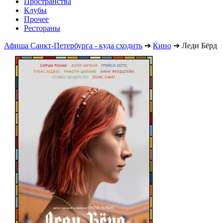
Пространства
Клубы
Прочее
Рестораны
Афиша Санкт-Петербурга - куда сходить
➔
Кино
➔
Леди Бёрд