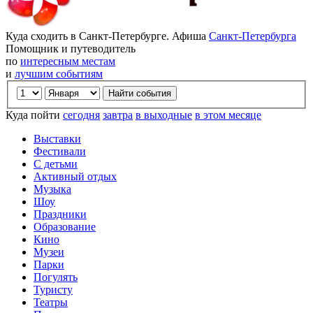
Куда сходить в Санкт-Петербурге. Афиша
Санкт-Петербурга
Помощник и путеводитель
по
интересным местам
и
лучшим событиям
Куда пойти
сегодня
завтра
в выходные
в этом месяце
Выставки
Фестивали
С детьми
Активный отдых
Музыка
Шоу
Праздники
Образование
Кино
Музеи
Парки
Погулять
Туристу
Театры