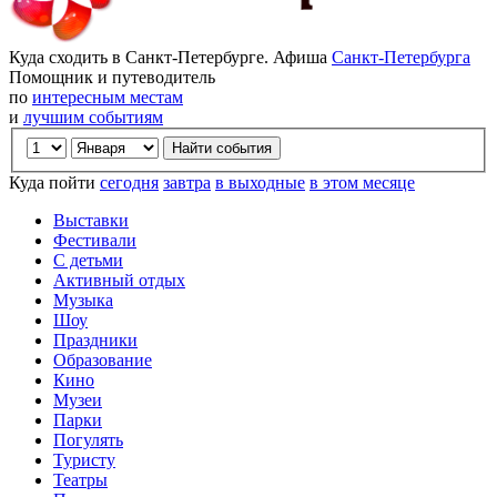
Куда сходить в Санкт-Петербурге. Афиша
Санкт-Петербурга
Помощник и путеводитель
по
интересным местам
и
лучшим событиям
Куда пойти
сегодня
завтра
в выходные
в этом месяце
Выставки
Фестивали
С детьми
Активный отдых
Музыка
Шоу
Праздники
Образование
Кино
Музеи
Парки
Погулять
Туристу
Театры