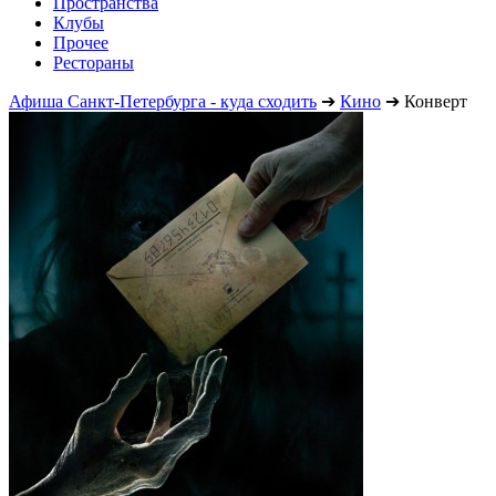
Пространства
Клубы
Прочее
Рестораны
Афиша Санкт-Петербурга - куда сходить
➔
Кино
➔
Конверт