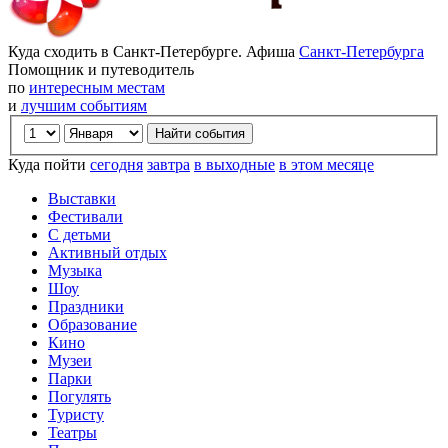
Куда сходить в Санкт-Петербурге. Афиша
Санкт-Петербурга
Помощник и путеводитель
по
интересным местам
и
лучшим событиям
Куда пойти
сегодня
завтра
в выходные
в этом месяце
Выставки
Фестивали
С детьми
Активный отдых
Музыка
Шоу
Праздники
Образование
Кино
Музеи
Парки
Погулять
Туристу
Театры