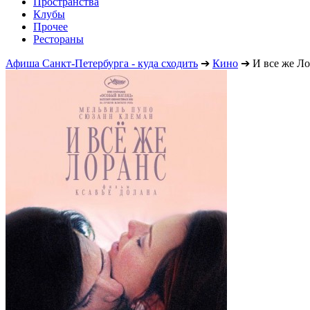
Пространства
Клубы
Прочее
Рестораны
Афиша Санкт-Петербурга - куда сходить
➔
Кино
➔
И все же Л