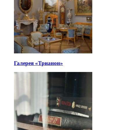
Галерея «Трианон»