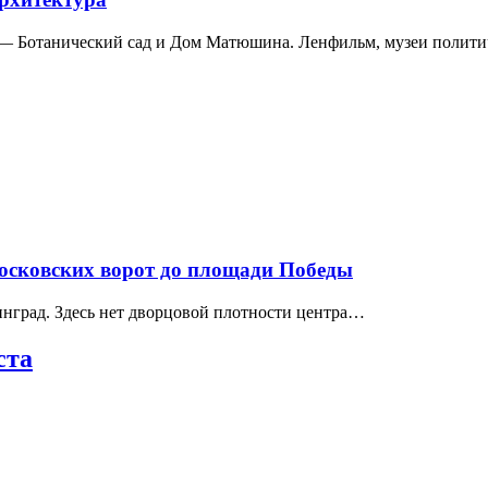
а — Ботанический сад и Дом Матюшина. Ленфильм, музеи полит
Московских ворот до площади Победы
нград. Здесь нет дворцовой плотности центра…
ста