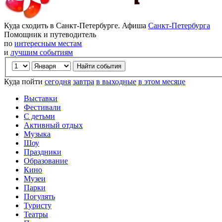
Куда сходить в Санкт-Петербурге. Афиша
Санкт-Петербурга
Помощник и путеводитель
по
интересным местам
и
лучшим событиям
Куда пойти
сегодня
завтра
в выходные
в этом месяце
Выставки
Фестивали
С детьми
Активный отдых
Музыка
Шоу
Праздники
Образование
Кино
Музеи
Парки
Погулять
Туристу
Театры