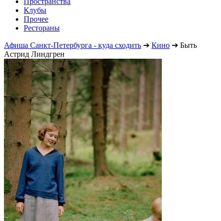
Пространства
Клубы
Прочее
Рестораны
Афиша Санкт-Петербурга - куда сходить
➔
Кино
➔
Быть
Астрид Линдгрен