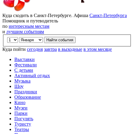
Куда сходить в Санкт-Петербурге. Афиша
Санкт-Петербурга
Помощник и путеводитель
по
интересным местам
и
лучшим событиям
Куда пойти
сегодня
завтра
в выходные
в этом месяце
Выставки
Фестивали
С детьми
Активный отдых
Музыка
Шоу
Праздники
Образование
Кино
Музеи
Парки
Погулять
Туристу
Театры