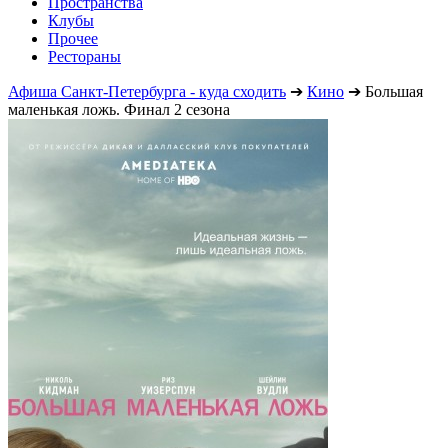
Пространства
Клубы
Прочее
Рестораны
Афиша Санкт-Петербурга - куда сходить
➔
Кино
➔
Большая
маленькая ложь. Финал 2 сезона