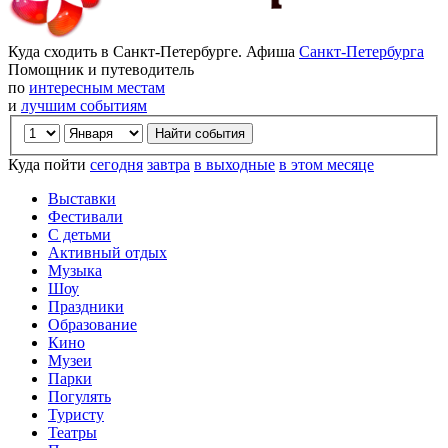
Куда сходить в Санкт-Петербурге. Афиша
Санкт-Петербурга
Помощник и путеводитель
по
интересным местам
и
лучшим событиям
Куда пойти
сегодня
завтра
в выходные
в этом месяце
Выставки
Фестивали
С детьми
Активный отдых
Музыка
Шоу
Праздники
Образование
Кино
Музеи
Парки
Погулять
Туристу
Театры