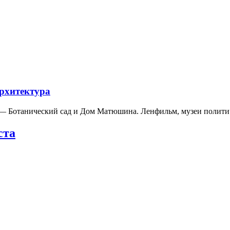
архитектура
а — Ботанический сад и Дом Матюшина. Ленфильм, музеи полит
ста