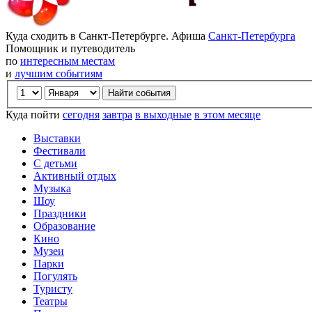
Куда сходить в Санкт-Петербурге. Афиша
Санкт-Петербурга
Помощник и путеводитель
по
интересным местам
и
лучшим событиям
Куда пойти
сегодня
завтра
в выходные
в этом месяце
Выставки
Фестивали
С детьми
Активный отдых
Музыка
Шоу
Праздники
Образование
Кино
Музеи
Парки
Погулять
Туристу
Театры