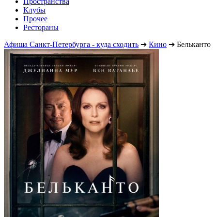
Пространства
Клубы
Прочее
Рестораны
Афиша Санкт-Петербурга - куда сходить
➔
Кино
➔
Бельканто