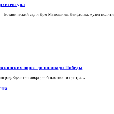
архитектура
а — Ботанический сад и Дом Матюшина. Ленфильм, музеи полит
Московских ворот до площади Победы
нград. Здесь нет дворцовой плотности центра…
ста