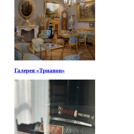
Галерея «Трианон»