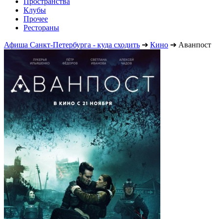
Пространства
Клубы
Прочее
Рестораны
Афиша Санкт-Петербурга - куда сходить
➔
Кино
➔
Аванпост