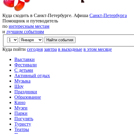
Куда сходить в Санкт-Петербурге. Афиша
Санкт-Петербурга
Помощник и путеводитель
по
интересным местам
и
лучшим событиям
Куда пойти
сегодня
завтра
в выходные
в этом месяце
Выставки
Фестивали
С детьми
Активный отдых
Музыка
Шоу
Праздники
Образование
Кино
Музеи
Парки
Погулять
Туристу
Театры