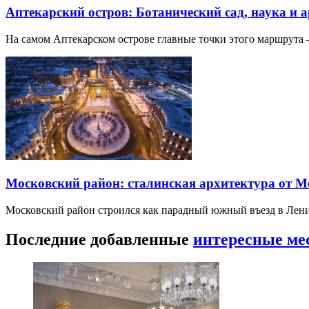
Аптекарский остров: Ботанический сад, наука и 
На самом Аптекарском острове главные точки этого маршрут
Московский район: сталинская архитектура от 
Московский район строился как парадный южный въезд в Лени
Последние добавленные
интересные ме