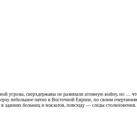
ьной угрозы, сверхдержавы не развязали атомную войну, но … ч
верху небольшое пятно в Восточной Европе, по своим очертания
х, в зданиях больниц и вокзалов, повсюду — следы столкновения