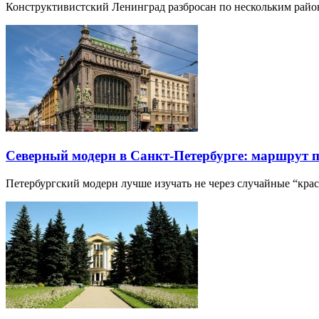
Конструктивистский Ленинград разбросан по нескольким райо
Северный модерн в Санкт-Петербурге: маршрут 
Петербургский модерн лучше изучать не через случайные “кра