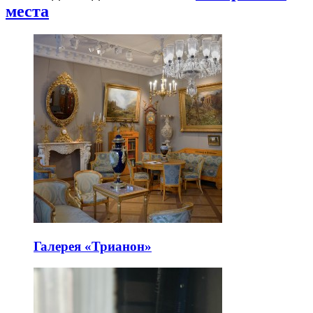
места
Галерея «Трианон»