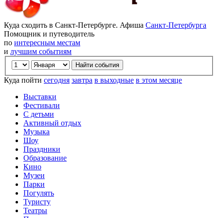
Куда сходить в Санкт-Петербурге. Афиша
Санкт-Петербурга
Помощник и путеводитель
по
интересным местам
и
лучшим событиям
Куда пойти
сегодня
завтра
в выходные
в этом месяце
Выставки
Фестивали
С детьми
Активный отдых
Музыка
Шоу
Праздники
Образование
Кино
Музеи
Парки
Погулять
Туристу
Театры