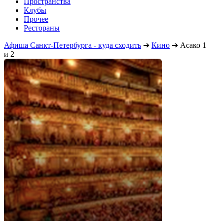
Пространства
Клубы
Прочее
Рестораны
Афиша Санкт-Петербурга - куда сходить
➔
Кино
➔
Асако 1
и 2