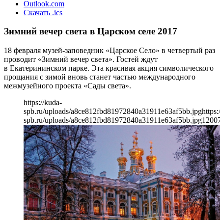
Outlook.com
Скачать .ics
Зимний вечер света в Царском селе 2017
18 февраля музей-заповедник «Царское Село» в четвертый раз
проводит «Зимний вечер света». Гостей ждут
в Екатерининском парке. Эта красивая акция символического
прощания с зимой вновь станет частью международного
межмузейного проекта «Сады света».
https://kuda-
spb.ru/uploads/a8ce812fbd81972840a31911e63af5bb.jpg
https:
spb.ru/uploads/a8ce812fbd81972840a31911e63af5bb.jpg
1200