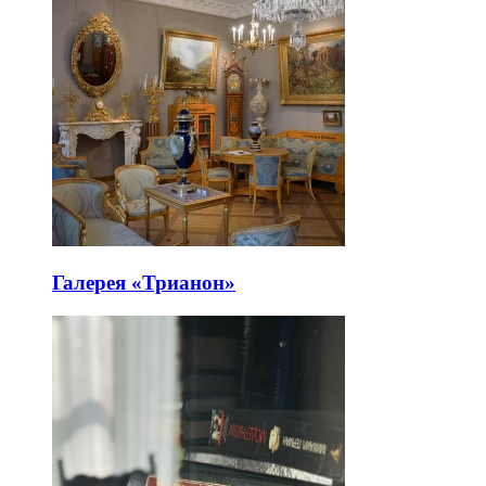
Галерея «Трианон»