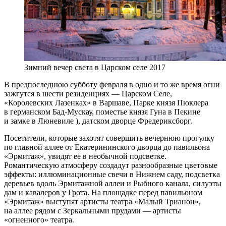
Зимний вечер света в Царском селе 2017
В предпоследнюю субботу февраля в одно и то же время огни
зажгутся в шести резиденциях — Царском Селе,
«Королевских Лазенках» в Варшаве, Парке князя Пюклера
в германском Бад-Мускау, поместье князя Гуна в Пекине
и замке в Люневиле ), датском дворце Фредериксборг.
Посетители, которые захотят совершить вечернюю прогулку
по главной аллее от Екатерининского дворца до павильона
«Эрмитаж», увидят ее в необычной подсветке.
Романтическую атмосферу создадут разнообразные цветовые
эффекты: иллюминационные свечи в Нижнем саду, подсветка
деревьев вдоль Эрмитажной аллеи и Рыбного канала, силуэты
дам и кавалеров у Грота. На площадке перед павильоном
«Эрмитаж» выступят артисты театра «Малый Трианон»,
на аллее рядом с Зеркальными прудами — артисты
«огненного» театра.