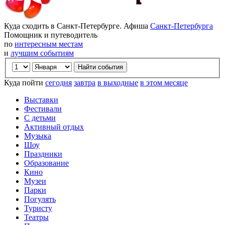
Куда сходить в Санкт-Петербурге. Афиша
Санкт-Петербурга
Помощник и путеводитель
по
интересным местам
и
лучшим событиям
Куда пойти
сегодня
завтра
в выходные
в этом месяце
Выставки
Фестивали
С детьми
Активный отдых
Музыка
Шоу
Праздники
Образование
Кино
Музеи
Парки
Погулять
Туристу
Театры