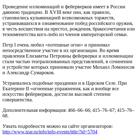
Проведение иллюминаций и фейерверков имеет в России
давнюю традицию. В XVIII веке они, как правило,
становились кульминацией всевозможных торжеств,
устраивавшихся в ознаменование побед российского оружия,
в честь восшествия на престол, рождения, бракосочетания или
тезоименитства кого-либо из членов императорской семьи.
Петр I очень любил «потешные огни» и принимал
непосредственное участие в их организации. Во время
правления Елизаветы Петровны фейерверки и иллюминации
стали частью театрализованных представлений, в сочинении
и устройстве которых принимали участие Михаил Ломоносов
и Александр Сумароков.
Устраивались подобные праздники и в Царском Селе. При
Екатерине II «огненные упражнения, как и вообще все
искусство фейерверков, достигли высокой степени
совершенства.
Дополнительная информация: 466–66–66; 415–76–67; 415–76–
68.
Узнать подробности можно на сайте организаторов:
http://www.tzar.ru/info/info-events/title/?id=5704