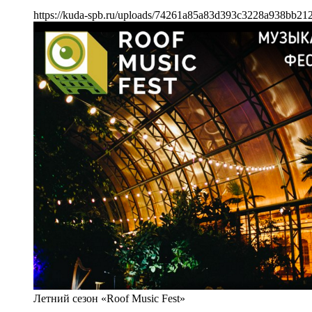
https://kuda-spb.ru/uploads/74261a85a83d393c3228a938bb21
Летний сезон «Roof Music Fest»