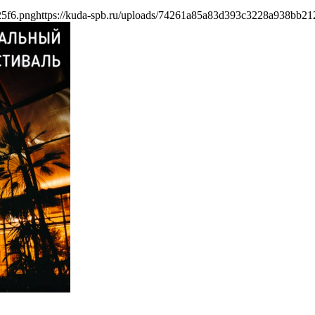
25f6.png
https://kuda-spb.ru/uploads/74261a85a83d393c3228a938bb21