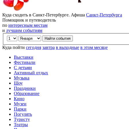
Куда сходить в Санкт-Петербурге. Афиша
Санкт-Петербурга
Помощник и путеводитель
по
интересным местам
и
лучшим событиям
Куда пойти
сегодня
завтра
в выходные
в этом месяце
Выставки
Фестивали
С детьми
Активный отдых
Музыка
Шоу
Праздники
Образование
Кино
Музеи
Парки
Погулять
Туристу
Театры