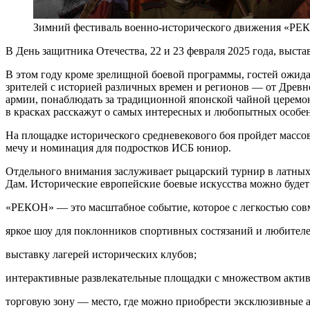
Зимний фестиваль военно-исторического движения «РЕ
В День защитника Отечества, 22 и 23 февраля 2025 года, выс
В этом году кроме зрелищной боевой программы, гостей ожида
зрителей с историей различных времен и регионов — от Древн
армии, понаблюдать за традиционной японской чайной церемон
в красках расскажут о самых интересных и любопытных особе
На площадке исторического средневекового боя пройдет масс
мечу и номинация для подростков ИСБ юниор.
Отдельного внимания заслуживает рыцарский турнир в латных
Дам. Исторические европейские боевые искусства можно буде
«РЕКОН» — это масштабное событие, которое с легкостью совм
яркое шоу для поклонников спортивных состязаний и любител
выставку лагерей исторических клубов;
интерактивные развлекательные площадки с множеством актив
торговую зону — место, где можно приобрести эксклюзивные а