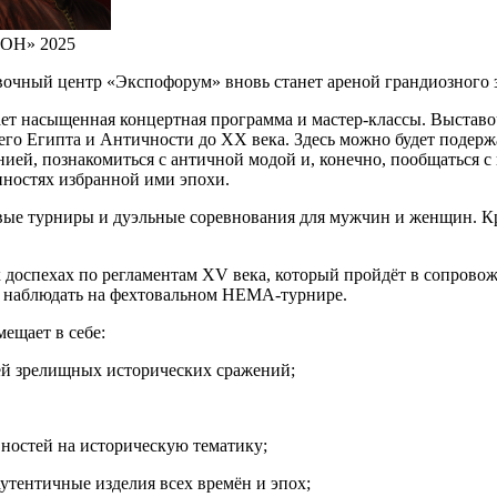
КОН» 2025
тавочный центр «Экспофорум» вновь станет ареной грандиозног
ет насыщенная концертная программа и мастер-классы. Выставо
его Египта и Античности до XX века. Здесь можно будет подерж
ией, познакомиться с античной модой и, конечно, пообщаться с
нностях избранной ими эпохи.
овые турниры и дуэльные соревнования для мужчин и женщин. К
 доспехах по регламентам XV века, который пройдёт в сопрово
т наблюдать на фехтовальном HEMA-турнире.
ещает в себе:
ей зрелищных исторических сражений;
ностей на историческую тематику;
утентичные изделия всех времён и эпох;