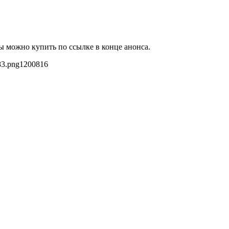
ы можно купить по ссылке в конце анонса.
83.png
1200
816