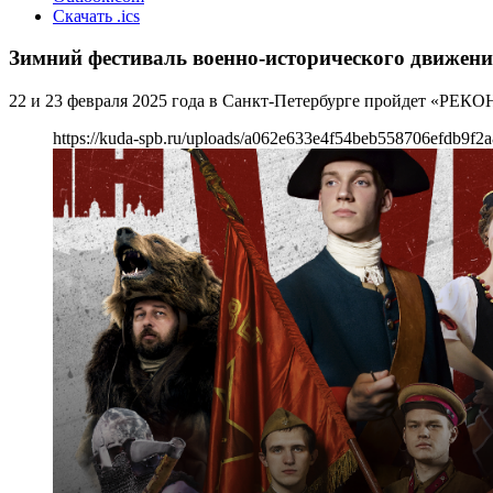
Скачать .ics
Зимний фестиваль военно-исторического движен
22 и 23 февраля 2025 года в Санкт-Петербурге пройдет «РЕКО
https://kuda-spb.ru/uploads/a062e633e4f54beb558706efdb9f2