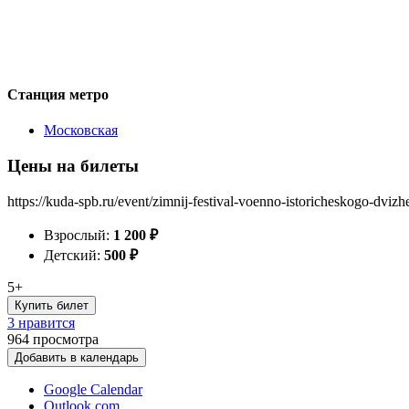
Станция метро
Московская
Цены на билеты
https://kuda-spb.ru/event/zimnij-festival-voenno-istoricheskogo-dviz
Взрослый:
1 200
₽
Детский:
500
₽
5+
Купить билет
3 нравится
964
просмотра
Добавить в календарь
Google Calendar
Outlook.com