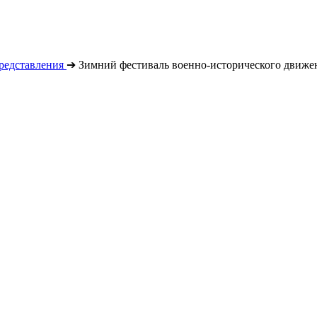
редставления
➔
Зимний фестиваль военно-исторического движ