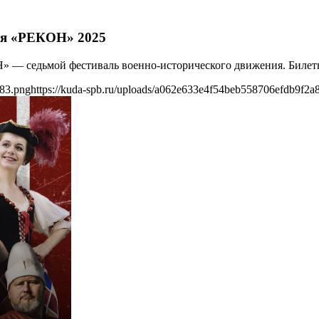
ия «РЕКОН» 2025
Н» — седьмой фестиваль военно-исторического движения. Билет
a83.png
https://kuda-spb.ru/uploads/a062e633e4f54beb558706efdb9f2a