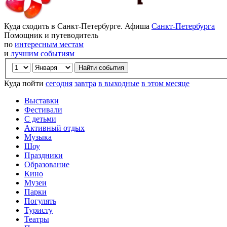
Куда сходить в Санкт-Петербурге. Афиша
Санкт-Петербурга
Помощник и путеводитель
по
интересным местам
и
лучшим событиям
Куда пойти
сегодня
завтра
в выходные
в этом месяце
Выставки
Фестивали
С детьми
Активный отдых
Музыка
Шоу
Праздники
Образование
Кино
Музеи
Парки
Погулять
Туристу
Театры