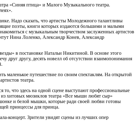
атра «Синяя птица» и Малого Музыкального театра.
леях».
анке. Надо сказать, что артисты Молодежного талантливы
тоящие поэты, книги которых издаются большими и малыми
ознакомиться с музыкальным творчеством заслуженных артистов
очтут Нина Лоленко, Александр Конев, Александр
звезды» в постановке Натальи Никитиной. В основе этого
ечу друг другу, десять новелл об отсутствии взаимопонимания
й.
ь маленькое путешествие по своим спектаклям. На открытой
артистов театра.
я то, что здесь на одной сцене выступают профессиональные
и из хитовых мюзиклов театра «Все мыши любят сыр»
онке и белой мышки, которые ради своей любви готовы
ящей принцессы для принца.
гала-концерт. Зрители увидят сцены из лучших опер