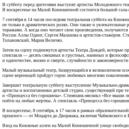
В субботу перед зрителями выступят артисты Молодежного теа
В воскресенье на Малой Конюшенной состоится большой гала-
7 сентября в 14 часов последняя театральная суббота на Книж
не только в драматических ролях. Они также и увлекательные
тиражами. А когда они читают свои произведения, получаются
России Аллы Одинг, Сергея Малахова и артистов-стажеров. Ст
Тихановский, Мария Величко.
Затем на сцену поднимутся артисты Театра Дождей, которые пр
спектакля — десять смешных и грустных, наивных и философски
и одиночестве, жизни и смерти, случайности и закономерности
Малый музыкальный театр, базирующийся в великолепном особ
сцене вереницей пройдут герои любимых многими поколениями 
Завершит театральную субботу выступление Музыкально-драмат
артисты и воспитанники детской студии, существующей при те
и «Принцесса без горошины». Стимпанк-мюзикл «Все мыши лю
пойти на любые жертвы. А спектакль «Принцесса без горошин
В воскресенье, 8 сентября, в 17 часов в рамках образователь
прошлого — от Моцарта до Дворжака, включая Чайковского и 
Вход на Книжные аллеи на Малой Конюшенной улице свободн