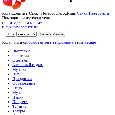
Куда сходить в Санкт-Петербурге. Афиша
Санкт-Петербурга
Помощник и путеводитель
по
интересным местам
и
лучшим событиям
Куда пойти
сегодня
завтра
в выходные
в этом месяце
Выставки
Фестивали
С детьми
Активный отдых
Музыка
Шоу
Праздники
Образование
Кино
Музеи
Парки
Погулять
Туристу
Театры