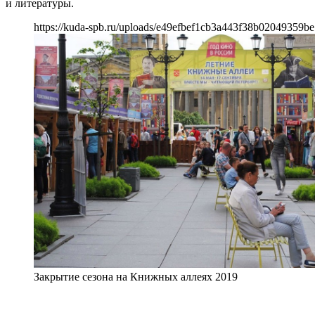
и литературы.
https://kuda-spb.ru/uploads/e49efbef1cb3a443f38b02049359be
Закрытие сезона на Книжных аллеях 2019