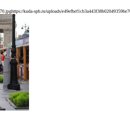
70.jpg
https://kuda-spb.ru/uploads/e49efbef1cb3a443f38b02049359be7