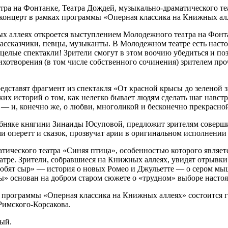
тра на Фонтанке, Театра Дождей, музыкально-драматического те
концерт в рамках программы «Оперная классика на Книжных ал
ных аллеях откроется выступлением Молодежного театра на Фонт
 рассказчики, певцы, музыканты. В Молодежном театре есть нас
 целые спектакли! Зрители смогут в этом воочию убедиться и п
ихотворения (в том числе собственного сочинения) зрителем пр
едставят фрагмент из спектакля «От красной крысы до зеленой 
х историй о том, как нелегко бывает людям сделать шаг навстр
 — и, конечно же, о любви, многоликой и бесконечно прекрасно
няке княгини Зинаиды Юсуповой, предложит зрителям совершит
оперетт и сказок, прозвучат арии в оригинальном исполнении 
ического театра «Синяя птица», особенностью которого являетс
атре. Зрители, собравшиеся на Книжных аллеях, увидят отрывк
бят сыр» — история о новых Ромео и Джульетте — о сером мыш
ы» основан на добром старом сюжете о «трудном» выборе насто
ной программы «Оперная классика на Книжных аллеях» состоится 
Римского-Корсакова.
ый.