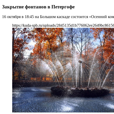
Закрытие фонтанов в Петергофе
16 октября в 18:45 на Большом каскаде состоится «Осенний к
https://kuda-spb.ru/uploads/2845135d1b776062ee2649bc8615