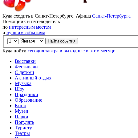
Куда сходить в Санкт-Петербурге. Афиша
Санкт-Петербурга
Помощник и путеводитель
по
интересным местам
и
лучшим событиям
Куда пойти
сегодня
завтра
в выходные
в этом месяце
Выставки
Фестивали
С детьми
Активный отдых
Музыка
Шоу
Праздники
Образование
Кино
Музеи
Парки
Погулять
Туристу
Театры