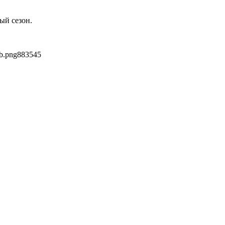
ый сезон.
b.png
883
545