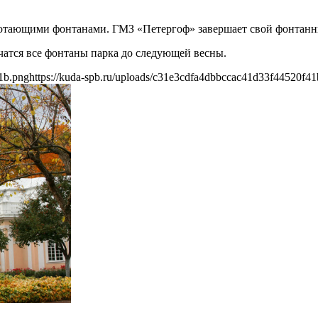
ботающими фонтанами. ГМЗ «Петергоф» завершает свой фонтанн
атся все фонтаны парка до следующей весны.
1b.png
https://kuda-spb.ru/uploads/c31e3cdfa4dbbccac41d33f44520f41