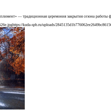
омплимент» — традиционная церемония закрытия сезона работы ф
626e.jpg
https://kuda-spb.ru/uploads/2845135d1b776062ee2649bc8615