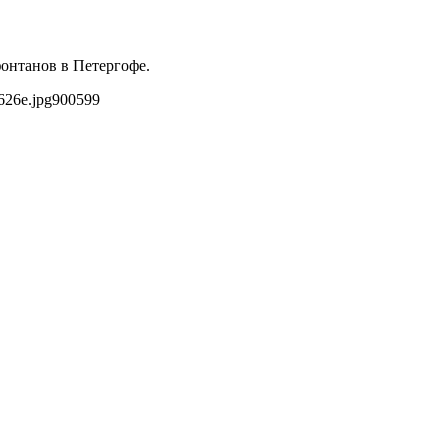
онтанов в Петергофе.
626e.jpg
900
599