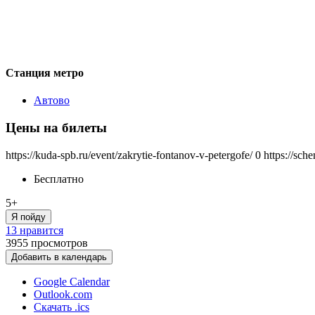
Станция метро
Автово
Цены на билеты
https://kuda-spb.ru/event/zakrytie-fontanov-v-petergofe/
0
https://sch
Бесплатно
5+
Я пойду
13 нравится
3955
просмотров
Добавить в календарь
Google Calendar
Outlook.com
Скачать .ics