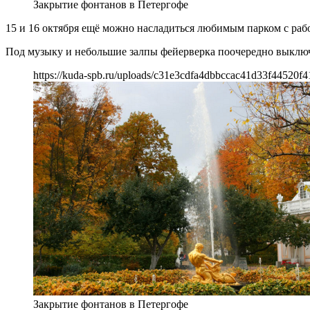
Закрытие фонтанов в Петергофе
15 и 16 октября ещё можно насладиться любимым парком с ра
Под музыку и небольшие залпы фейерверка поочередно выключ
https://kuda-spb.ru/uploads/c31e3cdfa4dbbccac41d33f44520f4
Закрытие фонтанов в Петергофе