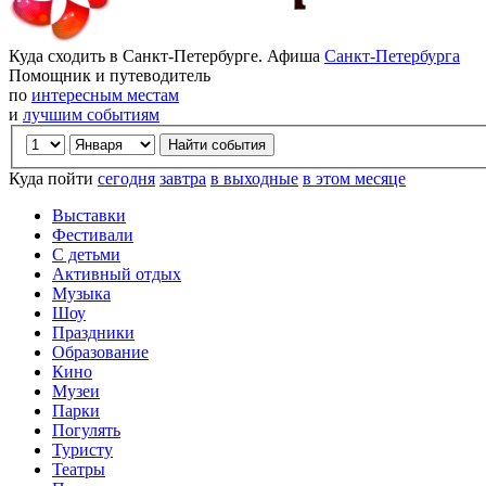
Куда сходить в Санкт-Петербурге. Афиша
Санкт-Петербурга
Помощник и путеводитель
по
интересным местам
и
лучшим событиям
Куда пойти
сегодня
завтра
в выходные
в этом месяце
Выставки
Фестивали
С детьми
Активный отдых
Музыка
Шоу
Праздники
Образование
Кино
Музеи
Парки
Погулять
Туристу
Театры