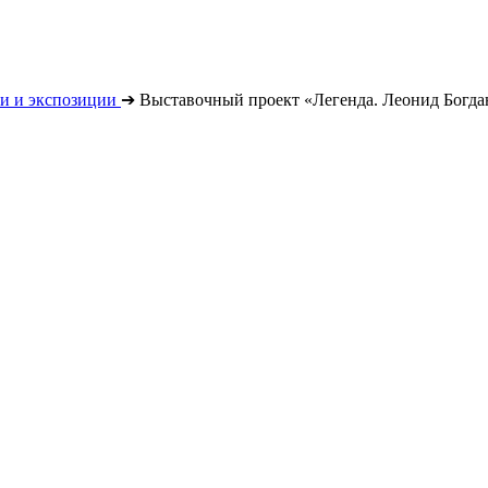
и и экспозиции
➔
Выставочный проект «Легенда. Леонид Богда