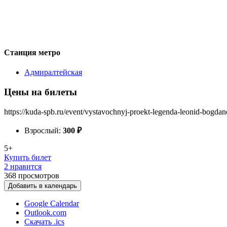
Станция метро
Адмиралтейская
Цены на билеты
https://kuda-spb.ru/event/vystavochnyj-proekt-legenda-leonid-bogda
Взрослый:
300
₽
5+
Купить билет
2 нравится
368
просмотров
Добавить в календарь
Google Calendar
Outlook.com
Скачать .ics