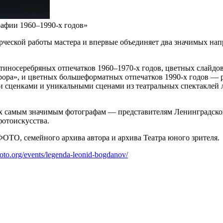
афии 1960–1990-х годов»
орческой работы мастера и впервые объединяет два значимых на
тиносеребряных отпечатков 1960–1970-х годов, цветных слайдо
рора», и цветных большеформатных отпечатков 1990-х годов — 
и сценками и уникальными сценами из театральных спектаклей
х самым значимым фотографам — представителям Ленинградской
фотоискусства.
ТО, семейного архива автора и архива Театра юного зрителя.
hoto.org/events/legenda-leonid-bogdanov/