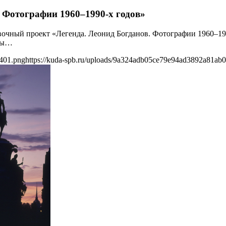
 Фотографии 1960–1990-х годов»
вочный проект «Легенда. Леонид Богданов. Фотографии 1960–19
иры…
0401.png
https://kuda-spb.ru/uploads/9a324adb05ce79e94ad3892a81ab