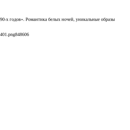
90-х годов». Романтика белых ночей, уникальные образы
0401.png
848
606