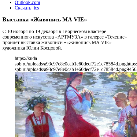
Outlook.com
Скачать .ics
Выставка «Живопись MA VIE»
С 10 ноября по 19 декабря в Творческом кластере
современного искусства «АРТМУЗА» в галерее «Течение»
пройдет выставка живописи ««Живопись MA VIE»
художника Юлии Косцовой.
https://kuda-
spb.ru/uploads/a93c97e8e0cab1e60decf72e1c78584d.png
https
spb.ru/uploads/a93c97e8e0cab1e60decf72e1c78584d.png
945
6