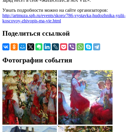
заряд несет в себе «ЖИВОПИСЬ MA VIE».
Узнать подробности можно на сайте организаторов:
http://artmuza.spb.ru/events/skoro/786-vystavka-hudozhnika-yulii-
koscovoy-zhivopis-ma-vie.html
Поделиться ссылкой
Фотографии события