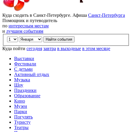
Куда сходить в Санкт-Петербурге. Афиша
Санкт-Петербурга
Помощник и путеводитель
по
интересным местам
и
лучшим событиям
Куда пойти
сегодня
завтра
в выходные
в этом месяце
Выставки
Фестивали
С детьми
Активный отдых
Музыка
Шоу
Праздники
Образование
Кино
Музеи
Парки
Погулять
Туристу
Театры