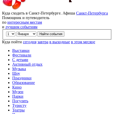
Куда сходить в Санкт-Петербурге. Афиша
Санкт-Петербурга
Помощник и путеводитель
по
интересным местам
и
лучшим событиям
Куда пойти
сегодня
завтра
в выходные
в этом месяце
Выставки
Фестивали
С детьми
Активный отдых
Музыка
Шоу
Праздники
Образование
Кино
Музеи
Парки
Погулять
Туристу
Театры