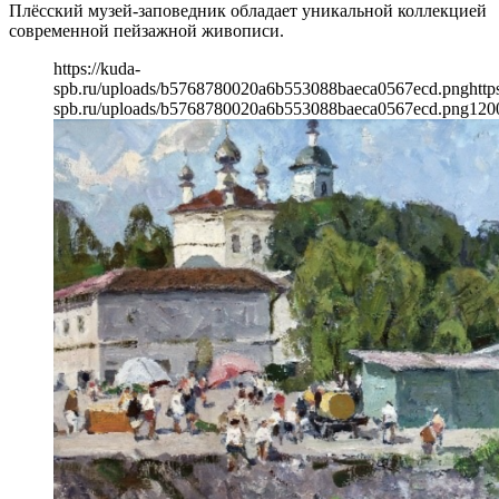
Плёсский музей-заповедник обладает уникальной коллекцией
современной пейзажной живописи.
https://kuda-
spb.ru/uploads/b5768780020a6b553088baeca0567ecd.png
http
spb.ru/uploads/b5768780020a6b553088baeca0567ecd.png
120