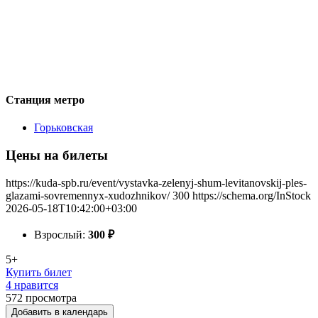
Станция метро
Горьковская
Цены на билеты
https://kuda-spb.ru/event/vystavka-zelenyj-shum-levitanovskij-ples-
glazami-sovremennyx-xudozhnikov/
300
https://schema.org/InStock
2026-05-18T10:42:00+03:00
Взрослый:
300
₽
5+
Купить билет
4 нравится
572
просмотра
Добавить в календарь