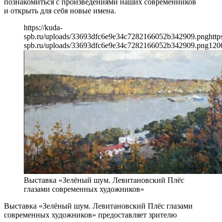
познакомиться с произведениями наших современников
и открыть для себя новые имена.
https://kuda-
spb.ru/uploads/33693dfc6e9e34c7282166052b342909.png
http
spb.ru/uploads/33693dfc6e9e34c7282166052b342909.png
120
Выставка «Зелёный шум. Левитановский Плёс
глазами современных художников»
Выставка «Зелёный шум. Левитановский Плёс глазами
современных художников» предоставляет зрителю