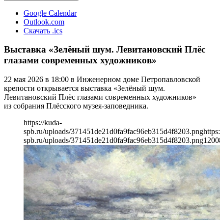
Google Calendar
Outlook.com
Скачать .ics
Выставка «Зелёный шум. Левитановский Плёс
глазами современных художников»
22 мая 2026 в 18:00 в Инженерном доме Петропавловской
крепости открывается выставка «Зелёный шум.
Левитановский Плёс глазами современных художников»
из собрания Плёсского музея-заповедника.
https://kuda-
spb.ru/uploads/371451de21d0fa9fac96eb315d4f8203.png
https
spb.ru/uploads/371451de21d0fa9fac96eb315d4f8203.png
1200