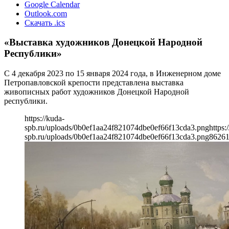
Google Calendar
Outlook.com
Скачать .ics
«Выставка художников Донецкой Народной
Республики»
С 4 декабря 2023 по 15 января 2024 года, в Инженерном доме
Петропавловской крепости представлена выставка
живописных работ художников Донецкой Народной
республики.
https://kuda-
spb.ru/uploads/0b0ef1aa24f821074dbe0ef66f13cda3.png
https:
spb.ru/uploads/0b0ef1aa24f821074dbe0ef66f13cda3.png
862
6