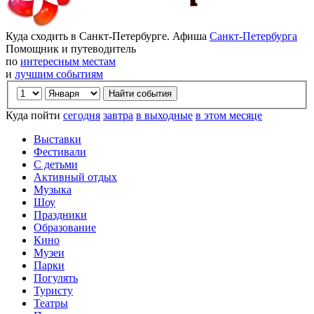
Куда сходить в Санкт-Петербурге. Афиша
Санкт-Петербурга
Помощник и путеводитель
по
интересным местам
и
лучшим событиям
Куда пойти
сегодня
завтра
в выходные
в этом месяце
Выставки
Фестивали
С детьми
Активный отдых
Музыка
Шоу
Праздники
Образование
Кино
Музеи
Парки
Погулять
Туристу
Театры