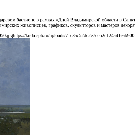
сударевом бастионе в рамках «Дней Владимирской области в Са
димирских живописцев, графиков, скульпторов и мастеров декор
050.jpg
https://kuda-spb.ru/uploads/71c3ac52dc2e7cc62c124a41eab900