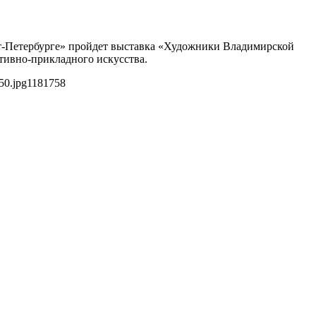
нкт-Петербурге» пройдет выставка «Художники Владимирской
ативно-прикладного искусства.
50.jpg
1181
758