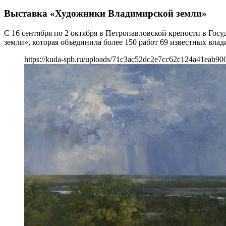
Выставка «Художники Владимирской земли»
С 16 сентября по 2 октября в Петропавловской крепости в Го
земли», которая объединила более 150 работ 69 известных вла
https://kuda-spb.ru/uploads/71c3ac52dc2e7cc62c124a41eab90