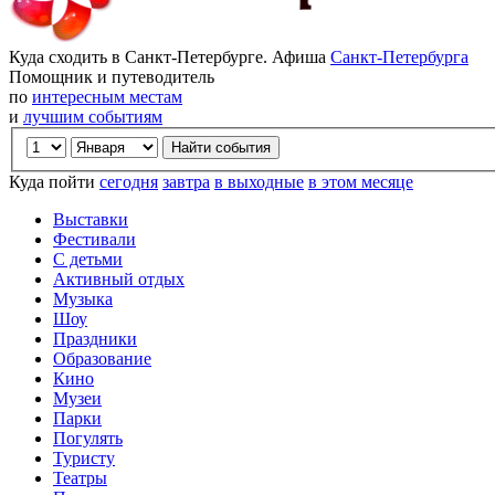
Куда сходить в Санкт-Петербурге. Афиша
Санкт-Петербурга
Помощник и путеводитель
по
интересным местам
и
лучшим событиям
Куда пойти
сегодня
завтра
в выходные
в этом месяце
Выставки
Фестивали
С детьми
Активный отдых
Музыка
Шоу
Праздники
Образование
Кино
Музеи
Парки
Погулять
Туристу
Театры