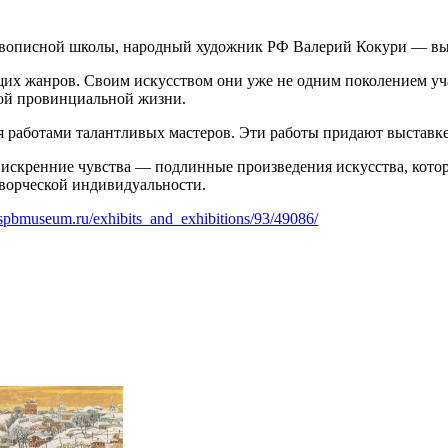
живописной школы, народный художник РФ Валерий Кокури — вы
щих жанров. Своим искусством они уже не одним поколением уч
кой провинциальной жизни.
я работами талантливых мастеров. Эти работы придают выставке
 искренние чувства — подлинные произведения искусства, кото
творческой индивидуальности.
spbmuseum.ru/exhibits_and_exhibitions/93/49086/