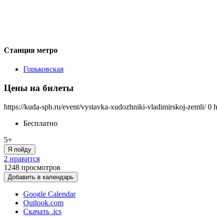
Станция метро
Горьковская
Цены на билеты
https://kuda-spb.ru/event/vystavka-xudozhniki-vladimirskoj-zemli/
0
h
Бесплатно
5+
Я пойду
2 нравится
1248
просмотров
Добавить в календарь
Google Calendar
Outlook.com
Скачать .ics