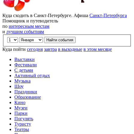
Куда сходить в Санкт-Петербурге. Афиша
Санкт-Петербурга
Помощник и путеводитель
по
интересным местам
и
лучшим событиям
Куда пойти
сегодня
завтра
в выходные
в этом месяце
Выставки
Фестивали
С детьми
Активный отдых
Музыка
Шоу
Праздники
Образование
Кино
Музеи
Парки
Погулять
Туристу
Театры