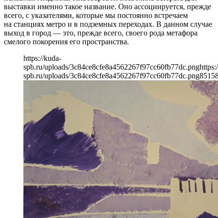
выставки именно такое название. Оно ассоциируется, прежде
всего, с указателями, которые мы постоянно встречаем
на станциях метро и в подземных переходах. В данном случае
выход в город — это, прежде всего, своего рода метафора
смелого покорения его пространства.
https://kuda-
spb.ru/uploads/3c84ce8cfe8a4562267f97cc60fb77dc.png
https:
spb.ru/uploads/3c84ce8cfe8a4562267f97cc60fb77dc.png
851
5