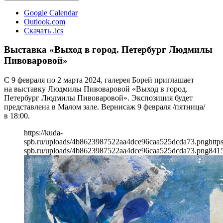
Google Calendar
Outlook.com
Скачать .ics
Выставка «Выход в город. Петербург Людмилы
Пивоваровой»
С 9 февраля по 2 марта 2024, галерея Борей приглашает
на выставку Людмилы Пивоваровой «Выход в город.
Петербург Людмилы Пивоваровой». Экспозиция будет
представлена в Малом зале. Вернисаж 9 февраля /пятница/
в 18:00.
https://kuda-
spb.ru/uploads/4b8623987522aa4dce96caa525dcda73.png
http
spb.ru/uploads/4b8623987522aa4dce96caa525dcda73.png
841