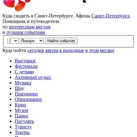
Куда сходить в Санкт-Петербурге. Афиша
Санкт-Петербурга
Помощник и путеводитель
по
интересным местам
и
лучшим событиям
Куда пойти
сегодня
завтра
в выходные
в этом месяце
Выставки
Фестивали
С детьми
Активный отдых
Музыка
Шоу
Праздники
Образование
Кино
Музеи
Парки
Погулять
Туристу
Театры