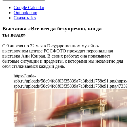
Google Calendar
Outlook.com
Скачать .ics
Выставка «Все всегда безупречно, когда
ты везде»
С 9 апреля по 22 мая в Государственном музейно-
выставочном центре РОСФОТО проходит персональная
выставка Ани Конрад. В своих работах она показывает
бытовые ситуации и предметы, с которыми мы незаметно для
себя сталкиваемся каждый день.
https://kuda-
spb.ru/uploads/58c94fc8f03f35839a7a3fbdd1758e91.png
https:
spb.ru/uploads/58c94fc8f03f35839a7a3fbdd1758e91.png
473
3