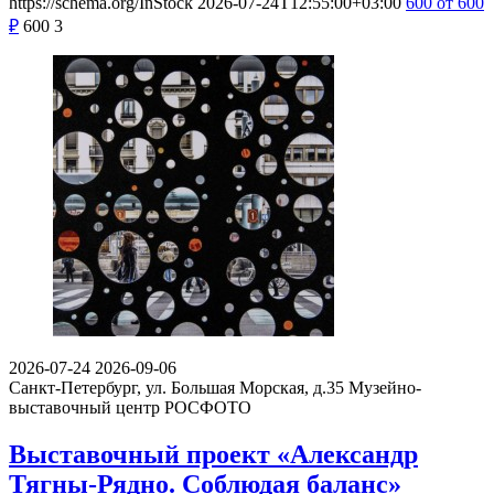
https://schema.org/InStock
2026-07-24T12:55:00+03:00
600
от 600
₽
600
3
2026-07-24
2026-09-06
Санкт-Петербург, ул. Большая Морская, д.35
Музейно-
выставочный центр РОСФОТО
Выставочный проект «Александр
Тягны-Рядно. Соблюдая баланс»