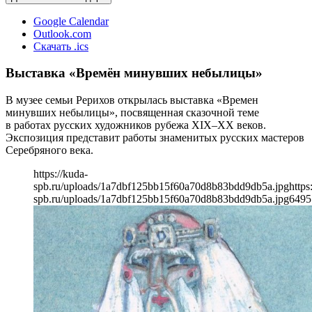
Google Calendar
Outlook.com
Скачать .ics
Выставка «Времён минувших небылицы»
В музее семьи Рерихов открылась выставка «Времен
минувших небылицы», посвященная сказочной теме
в работах русских художников рубежа XIX–XX веков.
Экспозиция представит работы знаменитых русских мастеров
Серебряного века.
https://kuda-
spb.ru/uploads/1a7dbf125bb15f60a70d8b83bdd9db5a.jpg
https
spb.ru/uploads/1a7dbf125bb15f60a70d8b83bdd9db5a.jpg
649
5