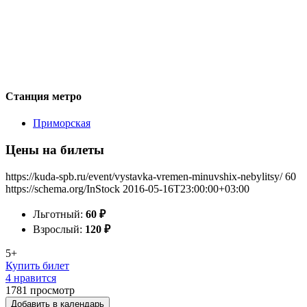
Станция метро
Приморская
Цены на билеты
https://kuda-spb.ru/event/vystavka-vremen-minuvshix-nebylitsy/
60
https://schema.org/InStock
2016-05-16T23:00:00+03:00
Льготный:
60
₽
Взрослый:
120
₽
5+
Купить билет
4 нравится
1781
просмотр
Добавить в календарь