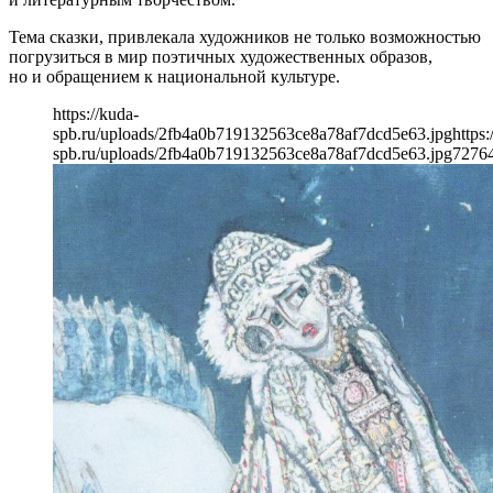
Тема сказки, привлекала художников не только возможностью
погрузиться в мир поэтичных художественных образов,
но и обращением к национальной культуре.
https://kuda-
spb.ru/uploads/2fb4a0b719132563ce8a78af7dcd5e63.jpg
https:
spb.ru/uploads/2fb4a0b719132563ce8a78af7dcd5e63.jpg
727
6