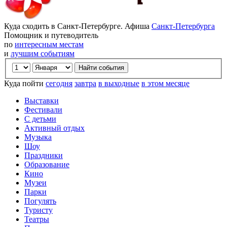
Куда сходить в Санкт-Петербурге. Афиша
Санкт-Петербурга
Помощник и путеводитель
по
интересным местам
и
лучшим событиям
Куда пойти
сегодня
завтра
в выходные
в этом месяце
Выставки
Фестивали
С детьми
Активный отдых
Музыка
Шоу
Праздники
Образование
Кино
Музеи
Парки
Погулять
Туристу
Театры