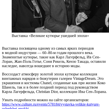
Выставка «Великие кутюрье ушедшей эпохи»
Выставка посвящена одному из самых ярких периодов
в модной индустрии — 60–80-м годам прошлого века.
Знаменитые кутюрье, такие как Карл Лагерфельд, Ив Сен-
Лоран, Жан-Поль Готье, Соня Рикель, Кензо Такада, оставили
наследие, навсегда вошедшее в историю моды.
Воссоздаст атмосферу золотой эпохи кутюрье коллекция
винтажных нарядов и бижутерии галереи VintageDream. Это
украшения и костюмы Chanel, созданные как при жизни Коко
Шанель, так и в более поздний период под руководством
Карла Лагерфельда, Christian Dior, коллекции Ива Сен-Лорана.
Узнать подробности можно на сайте организаторов:
https://www.culture.ru/events/578184/vystavka-velikie-kutyure-
ushedshei-epokhi