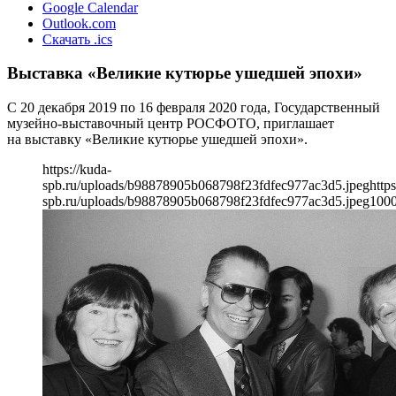
Google Calendar
Outlook.com
Скачать .ics
Выставка «Великие кутюрье ушедшей эпохи»
С 20 декабря 2019 по 16 февраля 2020 года, Государственный
музейно-выставочный центр РОСФОТО, приглашает
на выставку «Великие кутюрье ушедшей эпохи».
https://kuda-
spb.ru/uploads/b98878905b068798f23fdfec977ac3d5.jpeg
https
spb.ru/uploads/b98878905b068798f23fdfec977ac3d5.jpeg
100