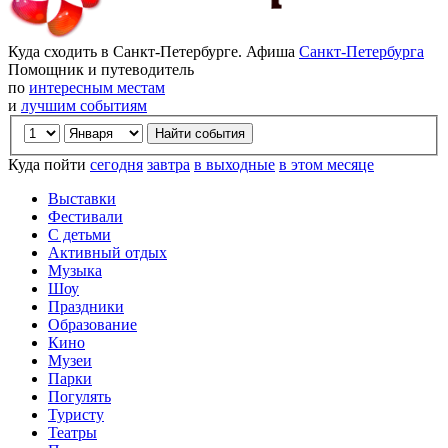
Куда сходить в Санкт-Петербурге. Афиша
Санкт-Петербурга
Помощник и путеводитель
по
интересным местам
и
лучшим событиям
Куда пойти
сегодня
завтра
в выходные
в этом месяце
Выставки
Фестивали
С детьми
Активный отдых
Музыка
Шоу
Праздники
Образование
Кино
Музеи
Парки
Погулять
Туристу
Театры