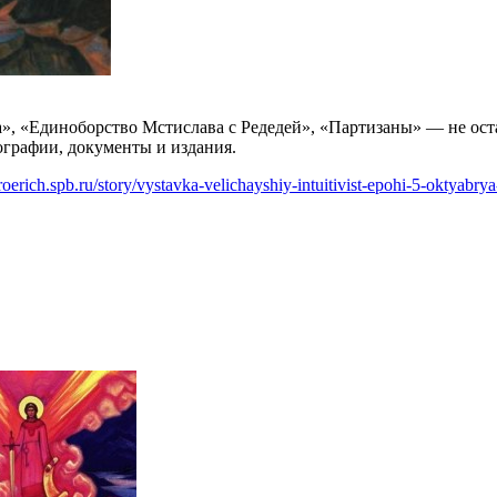
», «Единоборство Мстислава с Редедей», «Партизаны» — не ост
тографии, документы и издания.
oerich.spb.ru/story/vystavka-velichayshiy-intuitivist-epohi-5-oktyabr