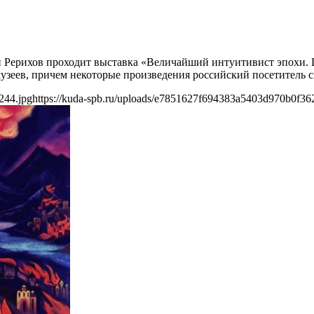
мьи Рерихов проходит выставка «Величайший интуитивист эпохи.
музеев, причем некоторые произведения российский посетитель 
244.jpg
https://kuda-spb.ru/uploads/e7851627f694383a5403d970b0f36