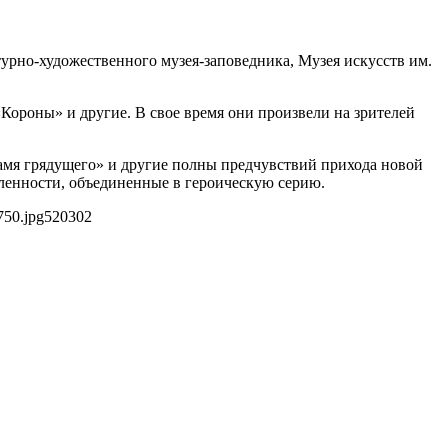
урно-художественного музея-заповедника, Музея искусств им.
Короны» и другие. В свое время они произвели на зрителей
намя грядущего» и другие полны предчувствий прихода новой
вленности, объединенные в героическую серию.
750.jpg
520
302