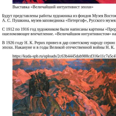
Выставка «Величайший интуитивист эпохи»
Будут представлены работы художника из фондов Музея Восток
А. С. Пушкина, музея-заповедника «Петергоф», Русского музея
С 1912 по 1916 год художником были написаны картины «Проро
ошеломляющее впечатление. «Величайшим интуитивистом» назв
В 1926 году Н. К. Рерих привез в дар советскому народу сер
эпохи. Накануне и в годы Великой отечественной войны Н. К.
https://kuda-spb.ru/uploads/2c63b4445dab988cd316e11c7a5c4