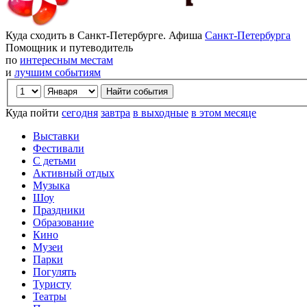
Куда сходить в Санкт-Петербурге. Афиша
Санкт-Петербурга
Помощник и путеводитель
по
интересным местам
и
лучшим событиям
Куда пойти
сегодня
завтра
в выходные
в этом месяце
Выставки
Фестивали
С детьми
Активный отдых
Музыка
Шоу
Праздники
Образование
Кино
Музеи
Парки
Погулять
Туристу
Театры