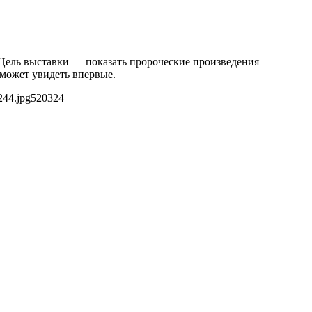
 Цель выставки — показать пророческие произведения
сможет увидеть впервые.
244.jpg
520
324