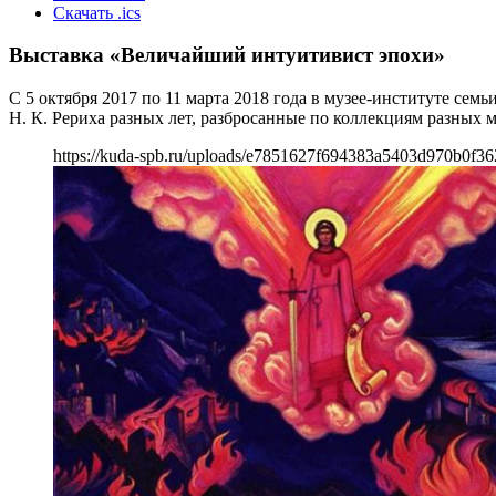
Скачать .ics
Выставка «Величайший интуитивист эпохи»
С 5 октября 2017 по 11 марта 2018 года в музее-институте се
Н. К. Рериха разных лет, разбросанные по коллекциям разных 
https://kuda-spb.ru/uploads/e7851627f694383a5403d970b0f36