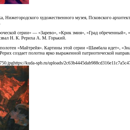
а, Нижегородского художественного музея, Псковского архитект
.
ческой серии» — «Зарево», «Крик змия», «Град обреченный», «
ал Н. К. Рериха А. М. Горький.
ию полотен «Майтрейя». Картины этой серии «Шамбала идет», «З
 Рерих создает полотна ярко выраженной патриотической напра
750.jpg
https://kuda-spb.ru/uploads/2c63b4445dab988cd316e11c7a5c4