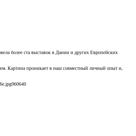
овела более ста выставок в Дании и других Европейских
лем. Картина проникает в наш совместный личный опыт и,
6e.jpg
960
640