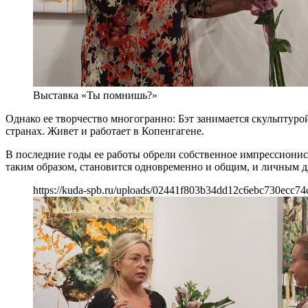
Выставка «Ты помнишь?»
Однако ее творчество многогранно: Бэт занимается скульптурой
странах. Живет и работает в Копенгагене.
В последние годы ее работы обрели собственное импрессионис
таким образом, становится одновременно и общим, и личным дл
https://kuda-spb.ru/uploads/02441f803b34dd12c6ebc730ecc74