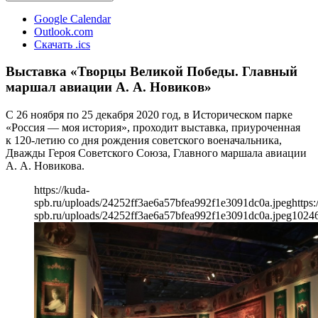
Google Calendar
Outlook.com
Скачать .ics
Выставка «Творцы Великой Победы. Главный
маршал авиации А. А. Новиков»
С 26 ноября по 25 декабря 2020 год, в Историческом парке
«Россия — моя история», проходит выставка, приуроченная
к 120-летию со дня рождения советского военачальника,
Дважды Героя Советского Союза, Главного маршала авиации
А. А. Новикова.
https://kuda-
spb.ru/uploads/24252ff3ae6a57bfea992f1e3091dc0a.jpeg
https:
spb.ru/uploads/24252ff3ae6a57bfea992f1e3091dc0a.jpeg
1024