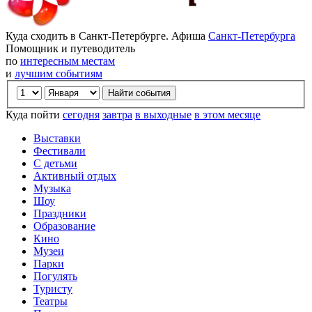
Куда сходить в Санкт-Петербурге. Афиша
Санкт-Петербурга
Помощник и путеводитель
по
интересным местам
и
лучшим событиям
Куда пойти
сегодня
завтра
в выходные
в этом месяце
Выставки
Фестивали
С детьми
Активный отдых
Музыка
Шоу
Праздники
Образование
Кино
Музеи
Парки
Погулять
Туристу
Театры