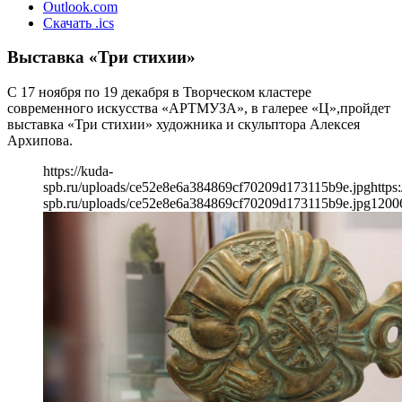
Outlook.com
Скачать .ics
Выставка «Три стихии»
С 17 ноября по 19 декабря в Творческом кластере
современного искусства «АРТМУЗА», в галерее «Ц»,пройдет
выставка «Три стихии» художника и скульптора Алексея
Архипова.
https://kuda-
spb.ru/uploads/ce52e8e6a384869cf70209d173115b9e.jpg
https
spb.ru/uploads/ce52e8e6a384869cf70209d173115b9e.jpg
1200