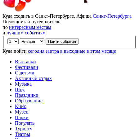
Куда сходить в Санкт-Петербурге. Афиша
Санкт-Петербурга
Помощник и путеводитель
по
интересным местам
и
лучшим событиям
Куда пойти
сегодня
завтра
в выходные
в этом месяце
Выставки
Фестивали
С детьми
Активный отдых
Музыка
Шоу
Праздники
Образование
Кино
Музеи
Парки
Погулять
Туристу
Театры