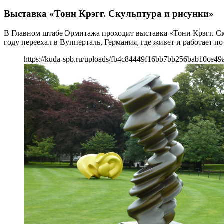
Выставка «Тони Крэгг. Скульптура и рисунки»
В Главном штабе Эрмитажа проходит выставка «Тони Крэгг. Ск
году переехал в Вупперталь, Германия, где живет и работает п
https://kuda-spb.ru/uploads/fb4c84449f16bb7bb256bab10ce49