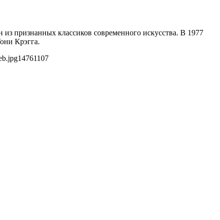
н из признанных классиков современного искусства. В 1977
Тони Крэгга.
eb.jpg
1476
1107