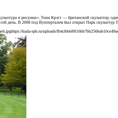
ульптура и рисунки». Тони Крэгг — британский скульптор, оди
о сей день. В 2008 под Вупперталем был открыт Парк скульптур 
aeb.jpg
https://kuda-spb.ru/uploads/fb4c84449f16bb7bb256bab10ce49a