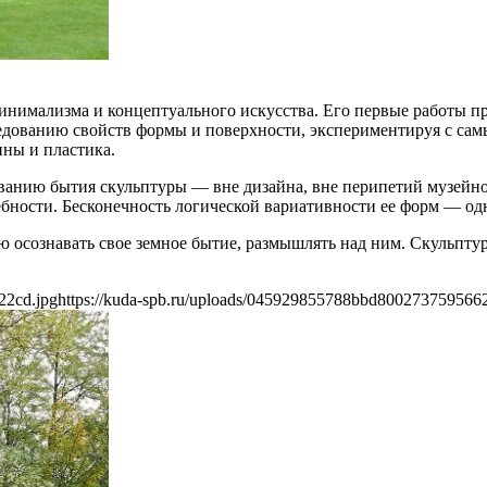
минимализма и концептуального искусства. Его первые работы 
ледованию свойств формы и поверхности, экспериментируя с с
ины и пластика.
ванию бытия скульптуры — вне дизайна, вне перипетий музейно-
ебности. Бесконечность логической вариативности ее форм — одн
ю осознавать свое земное бытие, размышлять над ним. Скульпту
22cd.jpg
https://kuda-spb.ru/uploads/045929855788bbd800273759566