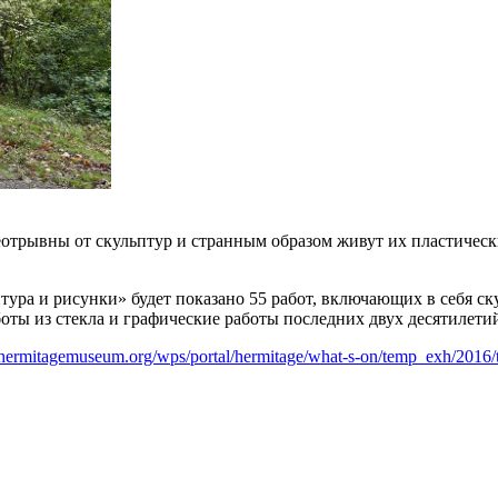
неотрывны от скульптур и странным образом живут их пластиче
ура и рисунки» будет показано 55 работ, включающих в себя ск
ты из стекла и графические работы последних двух десятилети
hermitagemuseum.org/wps/portal/hermitage/what-s-on/temp_exh/2016/