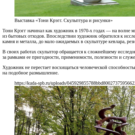
Выставка «Тони Крэгг. Скульптура и рисунки»
Тони Крэгг начинал как художник в 1970-х годах — на волне 
из бытовых отходов. Впоследствии художник обратился к исс
камня и металла, до мало ожидаемых в скульптуре кевлара, рез
В своих работах скульптор обращается к сложнейшему исследо
за рамками ее пригодности, применимости, полезности и служ
Художник не перестает восхищаться человеческой способность
на подобное размышление.
https://kuda-spb.ru/uploads/045929855788bbd8002737595662