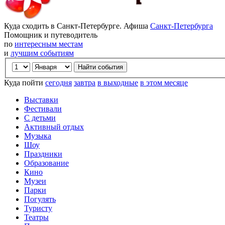
Куда сходить в Санкт-Петербурге. Афиша
Санкт-Петербурга
Помощник и путеводитель
по
интересным местам
и
лучшим событиям
Куда пойти
сегодня
завтра
в выходные
в этом месяце
Выставки
Фестивали
С детьми
Активный отдых
Музыка
Шоу
Праздники
Образование
Кино
Музеи
Парки
Погулять
Туристу
Театры