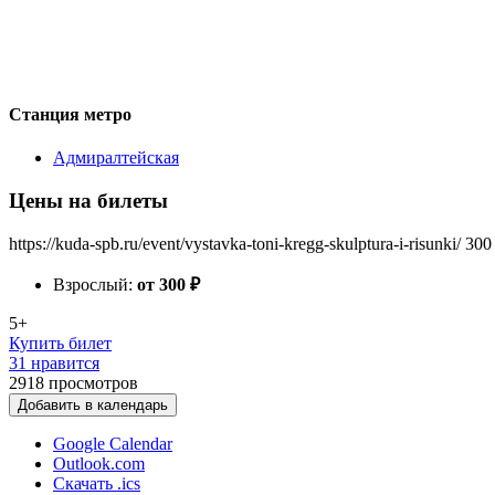
Станция метро
Адмиралтейская
Цены на билеты
https://kuda-spb.ru/event/vystavka-toni-kregg-skulptura-i-risunki/
300
Взрослый:
от 300
₽
5+
Купить билет
31 нравится
2918
просмотров
Добавить в календарь
Google Calendar
Outlook.com
Скачать .ics