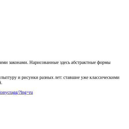
скими законами. Нарисованные здесь абстрактные формы
ульптуру и рисунки разных лет: ставшие уже классическими
й.
tonycragg/?lng=ru