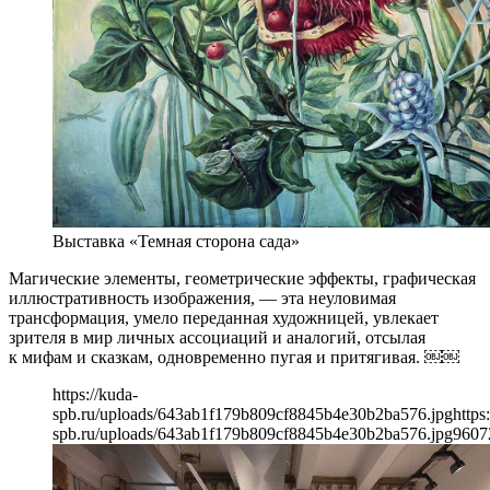
Выставка «Темная сторона сада»
Магические элементы, геометрические эффекты, графическая
иллюстративность изображения, — эта неуловимая
трансформация, умело переданная художницей, увлекает
зрителя в мир личных ассоциаций и аналогий, отсылая
к мифам и сказкам, одновременно пугая и притягивая. ￼￼
https://kuda-
spb.ru/uploads/643ab1f179b809cf8845b4e30b2ba576.jpg
https
spb.ru/uploads/643ab1f179b809cf8845b4e30b2ba576.jpg
960
7