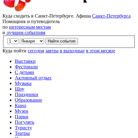
Куда сходить в Санкт-Петербурге. Афиша
Санкт-Петербурга
Помощник и путеводитель
по
интересным местам
и
лучшим событиям
Куда пойти
сегодня
завтра
в выходные
в этом месяце
Выставки
Фестивали
С детьми
Активный отдых
Музыка
Шоу
Праздники
Образование
Кино
Музеи
Парки
Погулять
Туристу
Театры