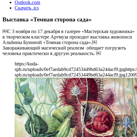
Outlook.com
Скачать .ics
Выставка «Темная сторона сада»
￼С 3 ноября по 17 декабря в галерее «Мастерская художника»
в творческом кластере Артмуза проходит выставка живописи
Альбины Буниной «Темная сторона сада».￼
Завораживающий магический реализм обещает погрузить
человека практически в другую реальность. ￼
https://kuda-
spb.ru/uploads/0ef7aedab9cd72453449bd63a244acf9.jpg
https:
spb.ru/uploads/0ef7aedab9cd72453449bd63a244acf9.jpg
1200