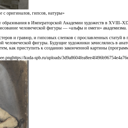
 с оригиналов, гипсов, натуры»
 образования в Императорской Академии художеств в XVIII–XIX
исование человеческой фигуры — «альфы и омеги» академизма.
еров и гравюр, и гипсовых слепков с прославленных статуй в 
ой человеческой фигуры. Будущие художники зачислялись в анат
д тем, как приступить к созданию законченной картины (програ
6ee.png
https://kuda-spb.ru/uploads/3d9a8604fea8ee4f496b96754e4a76