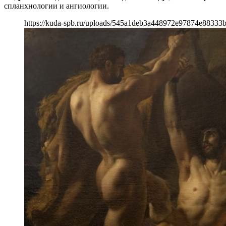
спланхнологии и ангиологии.
https://kuda-spb.ru/uploads/545a1deb3a448972e97874e88333