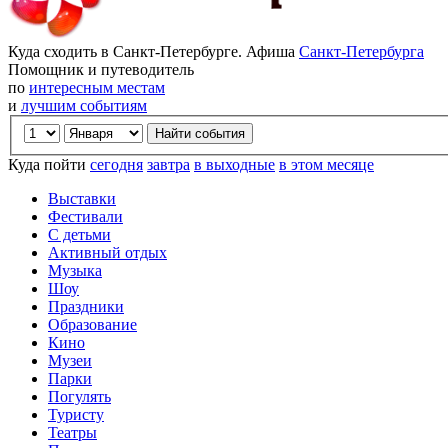
Куда сходить в Санкт-Петербурге. Афиша
Санкт-Петербурга
Помощник и путеводитель
по
интересным местам
и
лучшим событиям
Куда пойти
сегодня
завтра
в выходные
в этом месяце
Выставки
Фестивали
С детьми
Активный отдых
Музыка
Шоу
Праздники
Образование
Кино
Музеи
Парки
Погулять
Туристу
Театры