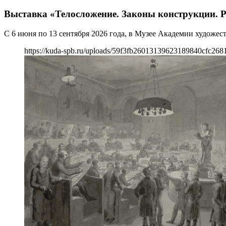
Выставка «Телосложение. Законы конструкции. Р
С 6 июня по 13 сентября 2026 года, в Музее Академии художес
https://kuda-spb.ru/uploads/59f3fb26013139623189840cfc268