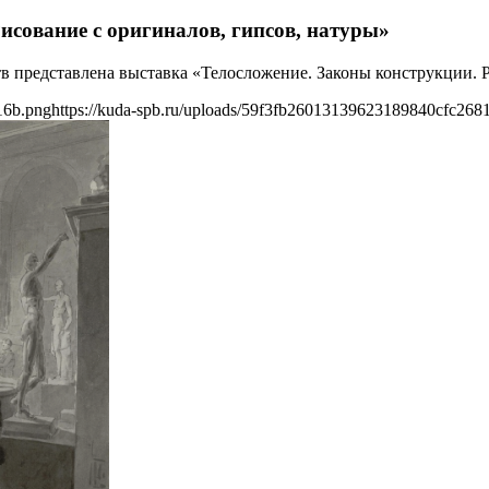
исование с оригиналов, гипсов, натуры»
тв представлена выставка «Телосложение. Законы конструкции. Р
16b.png
https://kuda-spb.ru/uploads/59f3fb26013139623189840cfc268