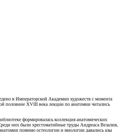
ведено в Императорской Академии художеств с момента
рой половине XVIII века лекции по анатомии читались
 библиотеке формировалась коллекция анатомических
Среди них были хрестоматийные труды Андреаса Везалия,
 анатомии помимо остеологии и миологии давались азы