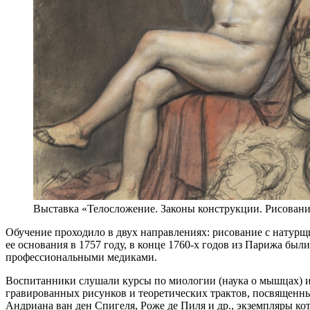
Выставка «Телосложение. Законы конструкции. Рисование
Обучение проходило в двух направлениях: рисование с натур
ее основания в 1757 году, в конце 1760-х годов из Парижа бы
профессиональными медиками.
Воспитанники слушали курсы по миологии (наука о мышцах) и 
гравированных рисунков и теоретических трактов, посвященны
Андриана ван ден Спигеля, Роже де Пиля и др., экземпляры к