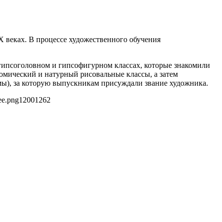
 веках. В процессе художественного обучения
гипсоголовном и гипсофигурном классах, которые знакомили
омический и натурный рисовальные классы, а затем
ммы), за которую выпускникам присуждали звание художника.
ee.png
1200
1262