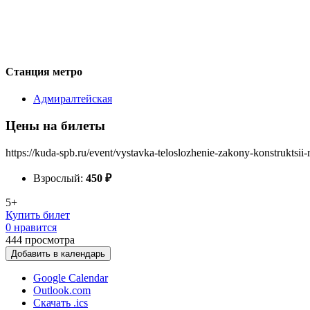
Станция метро
Адмиралтейская
Цены на билеты
https://kuda-spb.ru/event/vystavka-teloslozhenie-zakony-konstruktsii-
Взрослый:
450
₽
5+
Купить билет
0 нравится
444
просмотра
Добавить в календарь
Google Calendar
Outlook.com
Скачать .ics