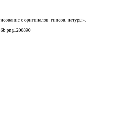
исование с оригиналов, гипсов, натуры».
16b.png
1200
890