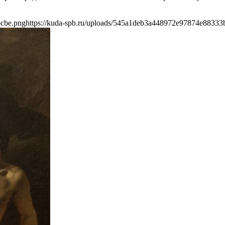
bcbe.png
https://kuda-spb.ru/uploads/545a1deb3a448972e97874e88333