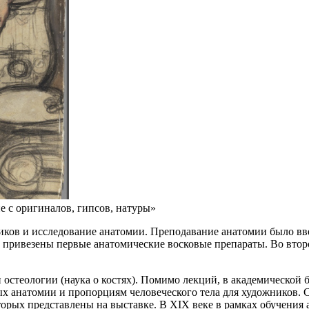
 с оригиналов, гипсов, натуры»
щиков и исследование анатомии. Преподавание анатомии было в
ли привезены первые анатомические восковые препараты. Во вто
остеологии (наука о костях). Помимо лекций, в академической
х анатомии и пропорциям человеческого тела для художников. 
оторых представлены на выставке. В XIX веке в рамках обучения