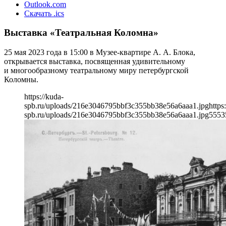
Outlook.com
Скачать .ics
Выставка «Театральная Коломна»
25 мая 2023 года в 15:00 в Музее-квартире А. А. Блока,
открывается выставка, посвященная удивительному
и многообразному театральному миру петербургской
Коломны.
https://kuda-
spb.ru/uploads/216e3046795bbf3c355bb38e56a6aaa1.jpg
https
spb.ru/uploads/216e3046795bbf3c355bb38e56a6aaa1.jpg
555
3