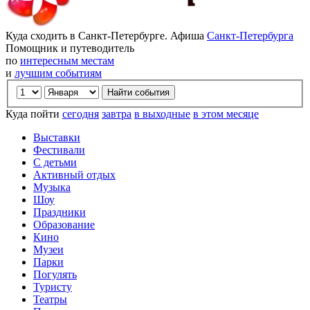
Куда сходить в Санкт-Петербурге. Афиша
Санкт-Петербурга
Помощник и путеводитель
по
интересным местам
и
лучшим событиям
Куда пойти
сегодня
завтра
в выходные
в этом месяце
Выставки
Фестивали
С детьми
Активный отдых
Музыка
Шоу
Праздники
Образование
Кино
Музеи
Парки
Погулять
Туристу
Театры