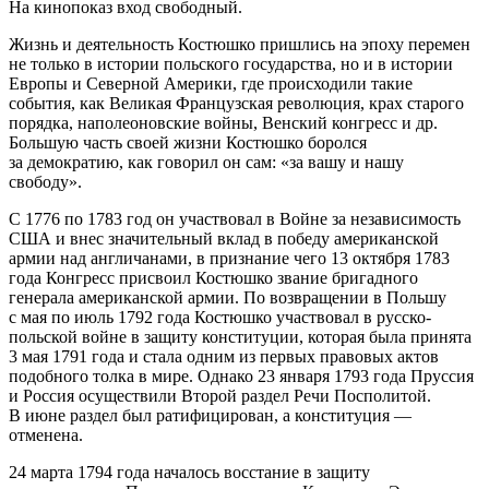
На кинопоказ вход свободный.
Жизнь и деятельность Костюшко пришлись на эпоху перемен
не только в истории польского государства, но и в истории
Европы и Северной Америки, где происходили такие
события, как Великая Французская революция, крах старого
порядка, наполеоновские войны, Венский конгресс и др.
Большую часть своей жизни Костюшко боролся
за демократию, как говорил он сам: «за вашу и нашу
свободу».
С 1776 по 1783 год он участвовал в Войне за независимость
США и внес значительный вклад в победу американской
армии над англичанами, в признание чего 13 октября 1783
года Конгресс присвоил Костюшко звание бригадного
генерала американской армии. По возвращении в Польшу
с мая по июль 1792 года Костюшко участвовал в русско-
польской войне в защиту конституции, которая была принята
3 мая 1791 года и стала одним из первых правовых актов
подобного толка в мире. Однако 23 января 1793 года Пруссия
и Россия осуществили Второй раздел Речи Посполитой.
В июне раздел был ратифицирован, а конституция —
отменена.
24 марта 1794 года началось восстание в защиту