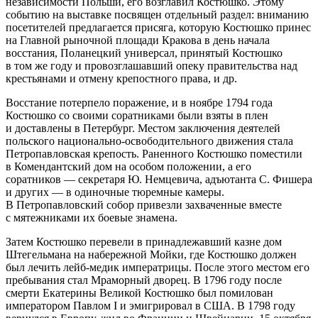
независимости Польши, его возглавил Костюшко. Этому
событию на выставке посвящен отдельный раздел: вниманию
посетителей предлагается присяга, которую Костюшко принес
на Главной рыночной площади Кракова в день начала
восстания, Поланецкий универсал, принятый Костюшко
в том же году и провозглашавший опеку правительства над
крестьянами и отмену крепостного права, и др.
Восстание потерпело поражение, и в ноябре 1794 года
Костюшко со своими соратниками были взяты в плен
и доставлены в Петербург. Местом заключения деятелей
польского национально-освободительного движения стала
Петропавловская крепость. Раненного Костюшко поместили
в Комендантский дом на особом положении, а его
соратников — секретаря Ю. Немцевича, адъютанта С. Фишера
и других — в одиночные тюремные камеры.
В Петропавловский собор привезли захваченные вместе
с мятежниками их боевые знамена.
Затем Костюшко перевели в принадлежавший казне дом
Штегельмана на набережной Мойки, где Костюшко должен
был лечить лейб-медик императрицы. После этого местом его
пребывания стал Мраморный дворец. В 1796 году после
смерти Екатерины Великой Костюшко был помилован
императором Павлом I и эмигрировал в США. В 1798 году