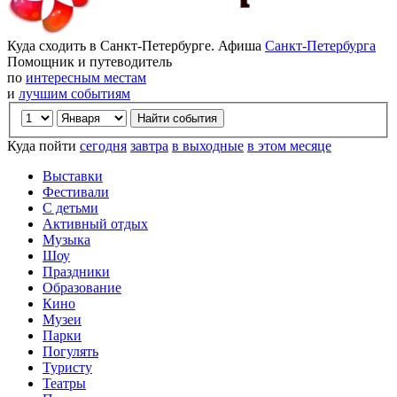
Куда сходить в Санкт-Петербурге. Афиша
Санкт-Петербурга
Помощник и путеводитель
по
интересным местам
и
лучшим событиям
Куда пойти
сегодня
завтра
в выходные
в этом месяце
Выставки
Фестивали
С детьми
Активный отдых
Музыка
Шоу
Праздники
Образование
Кино
Музеи
Парки
Погулять
Туристу
Театры