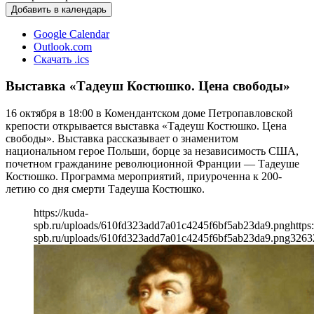
Добавить в календарь
Google Calendar
Outlook.com
Скачать .ics
Выставка «Тадеуш Костюшко. Цена свободы»
16 октября в 18:00 в Комендантском доме Петропавловской
крепости открывается выставка «Тадеуш Костюшко. Цена
свободы». Выставка рассказывает о знаменитом
национальном герое Польши, борце за независимость США,
почетном гражданине революционной Франции — Тадеуше
Костюшко. Программа мероприятий, приуроченна к 200-
летию со дня смерти Тадеуша Костюшко.
https://kuda-
spb.ru/uploads/610fd323add7a01c4245f6bf5ab23da9.png
https
spb.ru/uploads/610fd323add7a01c4245f6bf5ab23da9.png
326
3