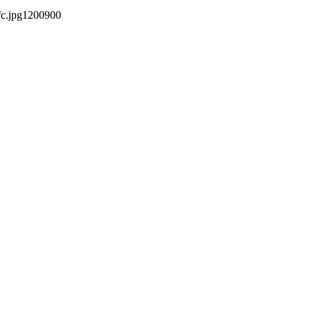
c.jpg
1200
900