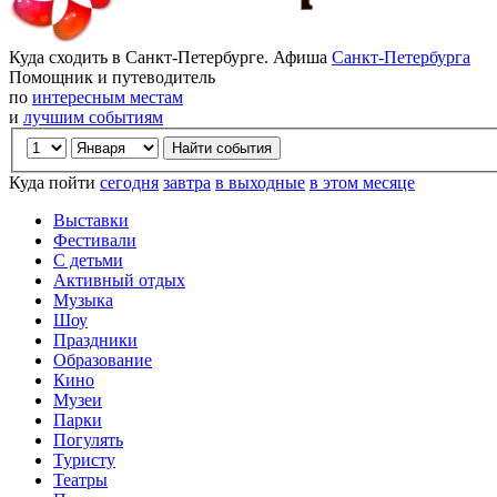
Куда сходить в Санкт-Петербурге. Афиша
Санкт-Петербурга
Помощник и путеводитель
по
интересным местам
и
лучшим событиям
Куда пойти
сегодня
завтра
в выходные
в этом месяце
Выставки
Фестивали
С детьми
Активный отдых
Музыка
Шоу
Праздники
Образование
Кино
Музеи
Парки
Погулять
Туристу
Театры