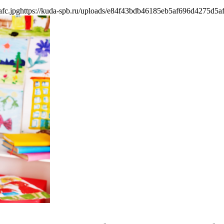
fc.jpg
https://kuda-spb.ru/uploads/e84f43bdb46185eb5af696d4275d5af