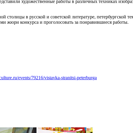
редставили художественные работы в различных техниках изобраз
 столицы в русской и советской литературе, петербургской те
ами жюри конкурса и проголосовать за понравившиеся работы.
ulture.ru/events/79216/vistavka-stranitsi-peterburga