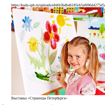
https://kuda-spb.ru/uploads/e84f43bdb46185eb5af696d4275d5a
Выставка «Страницы Петербурга»