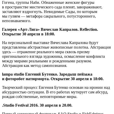
Гогена, группы Наби. Обнаженные женские фигуры
в пространстве мистического сада пленят, завораживают,
заставляют вздрогнуть. Невидимые Сады, по которым
мы гуляем — метафора сакрального, потустороннего,
непознаваемого.
Галерея «Арт-Лига» Вячеслав Капралов. Reflection.
Открытие 30 апреля в 18:00.
На персональной выставке Вячеслава Капралова будут
представлены абстрактные живописные полотна. Абстракция
здесь — отражение реального мира сквозь призму
оригинального взгляда художника, осмысление конфликта
между мирами реальными и рожденными разумом.
Абстракция как метод самопознания.
lampa studio Евгений Бутенко. Зародыш пейзажа
и фоторобот натюрморта. Открытие 30 апреля в 18:00.
Творческий процесс Евгения Бутенко основан на иронии над
абсурдностью ситуации. В его работах мутирует сам абсурд,
рождая собственные, неповторимые миры.
.Studio Festival 2016. 30 апреля в 20.00.
Первый совместный фестиваль SAO.Studio и FishFabrique