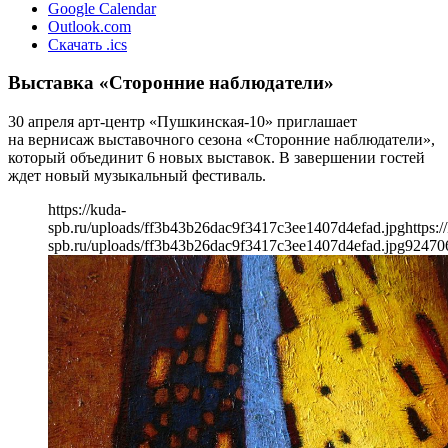
Google Calendar
Outlook.com
Скачать .ics
Выставка «Сторонние наблюдатели»
30 апреля арт-центр «Пушкинская-10» приглашает
на вернисаж выставочного сезона «Сторонние наблюдатели»,
который объединит 6 новых выставок. В завершении гостей
ждет новый музыкальный фестиваль.
https://kuda-
spb.ru/uploads/ff3b43b26dac9f3417c3ee1407d4efad.jpg
https:/
spb.ru/uploads/ff3b43b26dac9f3417c3ee1407d4efad.jpg
924
70