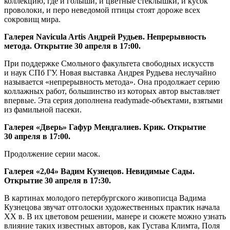
коллекцию, где и голыши, и цветные стеклышки, и кусок
проволоки, и перо неведомой птицы стоят дороже всех
сокровищ мира.
Галерея Navicula Artis Андрей Рудьев. Непрерывность
метода. Открытие 30 апреля в 17:00.
При поддержке Смольного факультета свободных искусств
и наук СПб ГУ. Новая выставка Андрея Рудьева неслучайно
называется «непрерывность метода». Она продолжает серию
коллажных работ, большинство из которых автор выставляет
впервые. Эта серия дополнена readymade-объектами, взятыми
из фамильной пасеки.
Галерея «Дверь» Гафур Мендгалиев. Крик. Открытие
30 апреля в 17:00.
Продолжение серии масок.
Галерея «2,04» Вадим Кузнецов. Невидимые Сады.
Открытие 30 апреля в 17:30.
В картинах молодого петербургского живописца Вадима
Кузнецова звучат отголоски художественных практик начала
XX в. В их цветовом решении, манере и сюжете можно узнать
влияние таких известных авторов, как Густава Климта, Поля