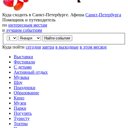
Куда сходить в Санкт-Петербурге. Афиша
Санкт-Петербурга
Помощник и путеводитель
по
интересным местам
и
лучшим событиям
Куда пойти
сегодня
завтра
в выходные
в этом месяце
Выставки
Фестивали
С детьми
Активный отдых
Музыка
Шоу
Праздники
Образование
Кино
Музеи
Парки
Погулять
Туристу
Театры