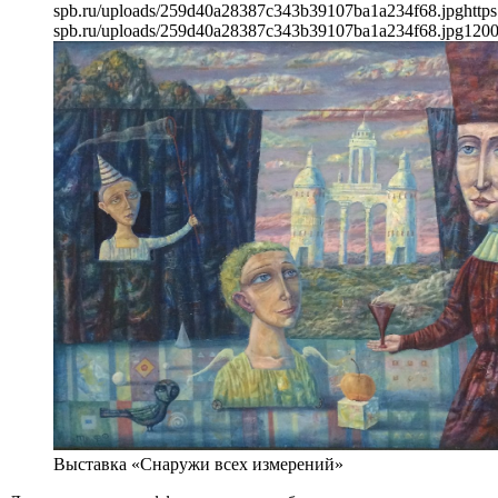
spb.ru/uploads/259d40a28387c343b39107ba1a234f68.jpg
https
spb.ru/uploads/259d40a28387c343b39107ba1a234f68.jpg
120
Выставка «Снаружи всех измерений»