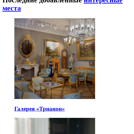
места
Галерея «Трианон»