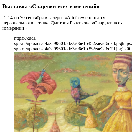
Выставка «Снаружи всех измерений»
С 14 по 30 сентября в галерее «Artefice» состоится
персональная выставка Дмитрия Рыжикова «Снаружи всех
измерений».
https://kuda-
spb.ru/uploads/d4a3a99601ade7a06e1b352eae2d6e7d.jpg
https
spb.ru/uploads/d4a3a99601ade7a06e1b352eae2d6e7d.jpg
1200