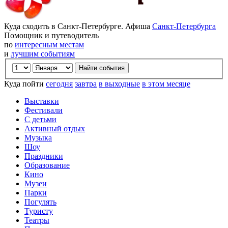
Куда сходить в Санкт-Петербурге. Афиша
Санкт-Петербурга
Помощник и путеводитель
по
интересным местам
и
лучшим событиям
Куда пойти
сегодня
завтра
в выходные
в этом месяце
Выставки
Фестивали
С детьми
Активный отдых
Музыка
Шоу
Праздники
Образование
Кино
Музеи
Парки
Погулять
Туристу
Театры