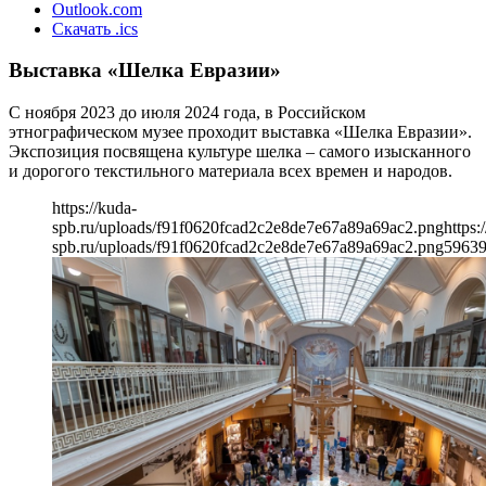
Outlook.com
Скачать .ics
Выставка «Шелка Евразии»
С ноября 2023 до июля 2024 года, в Российском
этнографическом музее проходит выставка «Шелка Евразии».
Экспозиция посвящена культуре шелка – самого изысканного
и дорогого текстильного материала всех времен и народов.
https://kuda-
spb.ru/uploads/f91f0620fcad2c2e8de7e67a89a69ac2.png
https:
spb.ru/uploads/f91f0620fcad2c2e8de7e67a89a69ac2.png
596
3