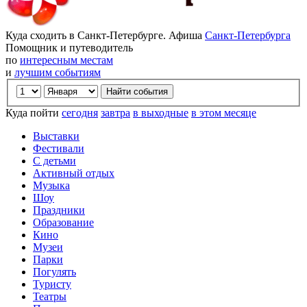
Куда сходить в Санкт-Петербурге. Афиша
Санкт-Петербурга
Помощник и путеводитель
по
интересным местам
и
лучшим событиям
Куда пойти
сегодня
завтра
в выходные
в этом месяце
Выставки
Фестивали
С детьми
Активный отдых
Музыка
Шоу
Праздники
Образование
Кино
Музеи
Парки
Погулять
Туристу
Театры