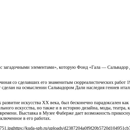
 загадочными элементами», которую Фонд «Гала — Сальвадор Да
ачиная со сделавших его знаменитым сюрреалистических работ 1
нт сделан на осмыслении Сальвадором Дали наследия гениев ита
развитие искусства XX века, был бесконечно парадоксален как
льного искусства, но также и в историю дизайна, моды, театра, 
о времени. Выставка в Музее Фаберже дает возможность прикосну
ключенное в его работах.
751.jpg
https://kuda-spb.ru/uploads/d2387204a0f9f20b5720d104951cb