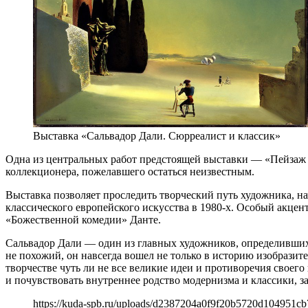
Выставка «Сальвадор Дали. Сюрреалист и классик»
Одна из центральных работ предстоящей выставки — «Пейзаж с
коллекционера, пожелавшего остаться неизвестным.
Выставка позволяет проследить творческий путь художника, н
классического европейского искусства в 1980-х. Особый акце
«Божественной комедии» Данте.
Сальвадор Дали — один из главных художников, определивших 
не похожий, он навсегда вошел не только в историю изобразите
творчестве чуть ли не все великие идеи и противоречия своег
и почувствовать внутреннее родство модернизма и классики, за
https://kuda-spb.ru/uploads/d2387204a0f9f20b5720d104951cb