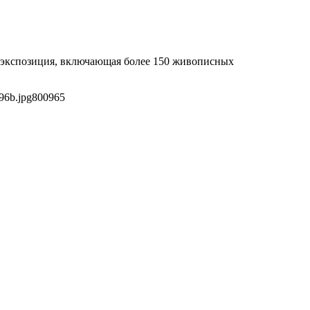
я экспозиция, включающая более 150 живописных
96b.jpg
800
965