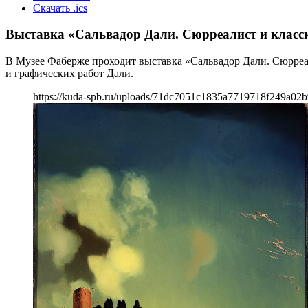
Скачать .ics
Выставка «Сальвадор Дали. Сюрреалист и класс
В Музее Фаберже проходит выставка «Сальвадор Дали. Сюрреа
и графических работ Дали.
https://kuda-spb.ru/uploads/71dc7051c1835a7719718f249a02b