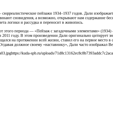
— сюрреалистические пейзажи 1934–1937 годов. Дали изобража
инают сновидения, а возможно, открывают нам содержание бессо
ета логики и рассудка и переносит в живопись.
бот этого периода — «Пейзаж с загадочными элементами» (1934)
 в 2011 году. В этом произведении Дали оригинально цитирует
ался на протяжении всей жизни, ставил его на первое место в 
тдавая должное своему «наставнику», Дали часто изображал Вер
a03.jpg
https://kuda-spb.ru/uploads/71d8c13162ec8c8b7393addc7c2aca