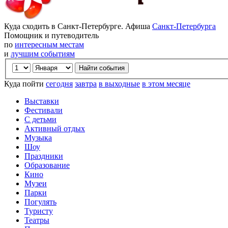
Куда сходить в Санкт-Петербурге. Афиша
Санкт-Петербурга
Помощник и путеводитель
по
интересным местам
и
лучшим событиям
Куда пойти
сегодня
завтра
в выходные
в этом месяце
Выставки
Фестивали
С детьми
Активный отдых
Музыка
Шоу
Праздники
Образование
Кино
Музеи
Парки
Погулять
Туристу
Театры