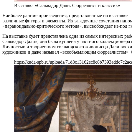
Выставка «Сальвадор Дали. Сюрреалист и классик»
Наиболее ранние произведения, представленные на выставке 
различные фигуры и элементы. Их загадочные сочетания напом
«параноидально-критического метода», высвобождает из-под гн
На выставке будет представлена одна из самых интересных ра
Сальвадор Дали», она была куплена у частного коллекционера
Личностью и творчеством голландского живописца Дали восхищ
художников и даже называл «всеобъемлющим сюрреалистом». О
https://kuda-spb.ru/uploads/71d8c13162ec8c8b7393addc7c2ac