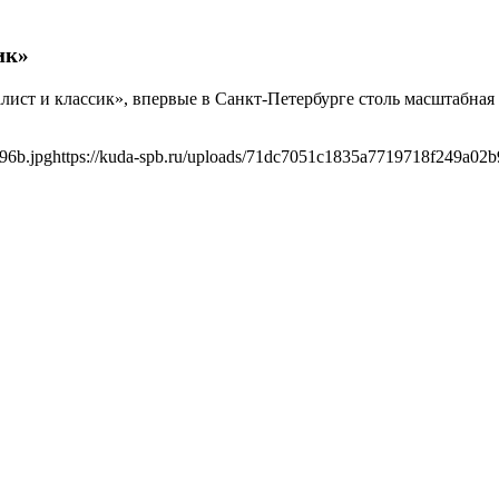
ик»
лист и классик», впервые в Санкт-Петербурге столь масштабна
96b.jpg
https://kuda-spb.ru/uploads/71dc7051c1835a7719718f249a02b