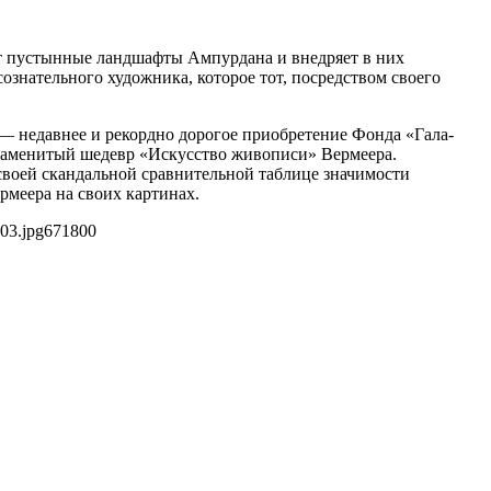
ет пустынные ландшафты Ампурдана и внедряет в них
знательного художника, которое тот, посредством своего
 — недавнее и рекордно дорогое приобретение Фонда «Гала-
 знаменитый шедевр «Искусство живописи» Вермеера.
своей скандальной сравнительной таблице значимости
меера на своих картинах.
03.jpg
671
800