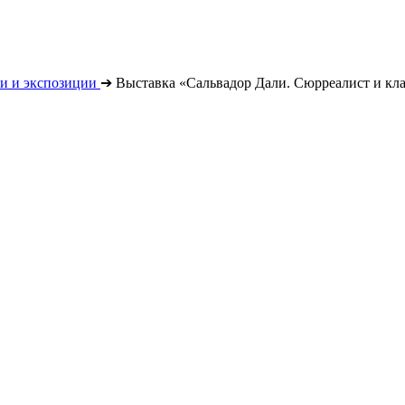
и и экспозиции
➔
Выставка «Сальвадор Дали. Сюрреалист и кл