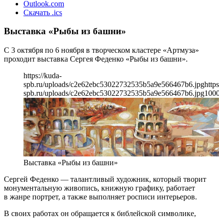
Outlook.com
Скачать .ics
Выставка «Рыбы из башни»
С 3 октября по 6 ноября в творческом кластере «Артмуза»
проходит выставка Сергея Феденко «Рыбы из башни».
https://kuda-
spb.ru/uploads/c2e62ebc53022732535b5a9e566467b6.jpg
https
spb.ru/uploads/c2e62ebc53022732535b5a9e566467b6.jpg
100
Выставка «Рыбы из башни»
Сергей Феденко — талантливый художник, который творит
монументальную живопись, книжную графику, работает
в жанре портрет, а также выполняет росписи интерьеров.
В своих работах он обращается к библейской символике,