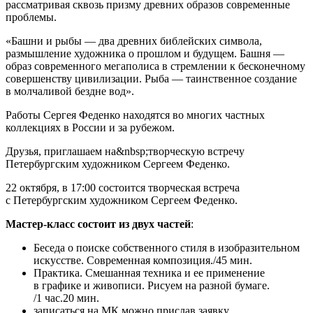
рассматривая сквозь призму древних образов современные
проблемы.
«Башни и рыбы — два древних библейских символа,
размышление художника о прошлом и будущем. Башня —
образ современного мегаполиса в стремлении к бесконечному
совершенству цивилизации. Рыба — таинственное создание
в молчаливой бездне вод».
Работы Сергея Феденко находятся во многих частных
коллекциях в России и за рубежом.
Друзья, приглашаем на&nbsp;творческую встречу
Петербургским художником Сергеем Феденко.
22 октября, в 17:00 состоится творческая встреча
с Петербургским художником Сергеем Феденко.
Мастер-класс состоит из двух частей
:
Беседа о поиске собственного стиля в изобразительном
искусстве. Современная композиция./45 мин.
Практика. Смешанная техника и ее применение
в графике и живописи. Рисуем на разной бумаге.
/1 час.20 мин.
записаться на МК можно прислав заявку