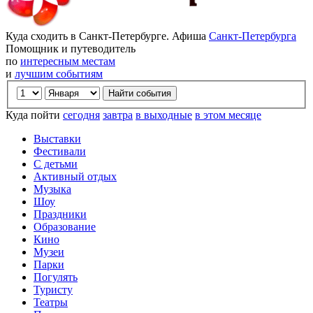
Куда сходить в Санкт-Петербурге. Афиша
Санкт-Петербурга
Помощник и путеводитель
по
интересным местам
и
лучшим событиям
Куда пойти
сегодня
завтра
в выходные
в этом месяце
Выставки
Фестивали
С детьми
Активный отдых
Музыка
Шоу
Праздники
Образование
Кино
Музеи
Парки
Погулять
Туристу
Театры