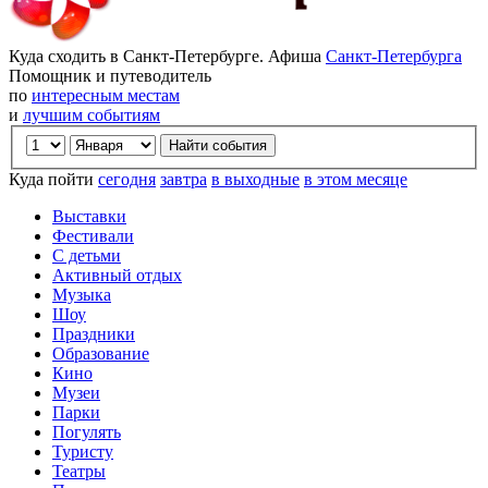
Куда сходить в Санкт-Петербурге. Афиша
Санкт-Петербурга
Помощник и путеводитель
по
интересным местам
и
лучшим событиям
Куда пойти
сегодня
завтра
в выходные
в этом месяце
Выставки
Фестивали
С детьми
Активный отдых
Музыка
Шоу
Праздники
Образование
Кино
Музеи
Парки
Погулять
Туристу
Театры