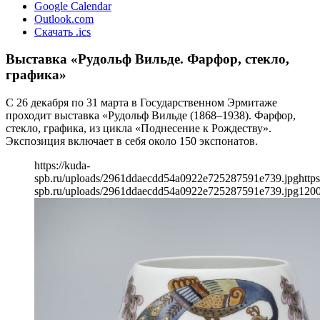
Google Calendar
Outlook.com
Скачать .ics
Выставка «Рудольф Вильде. Фарфор, стекло,
графика»
С 26 декабря по 31 марта в Государственном Эрмитаже
проходит выставка «Рудольф Вильде (1868–1938). Фарфор,
стекло, графика, из цикла «Поднесение к Рождеству».
Экспозиция включает в себя около 150 экспонатов.
https://kuda-
spb.ru/uploads/2961ddaecdd54a0922e725287591e739.jpg
https
spb.ru/uploads/2961ddaecdd54a0922e725287591e739.jpg
120