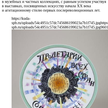
в музейных и частных коллекциях, с равным успехом участвуя
в выставках, посвященных искусству начала XX века
и агитационному стилю первых послереволюционных лет.
https://kuda-
spb.ru/uploads/54c4951c57dc745686199023a7b1f745.jpg
https
spb.ru/uploads/54c4951c57dc745686199023a7b1f745.jpg
960