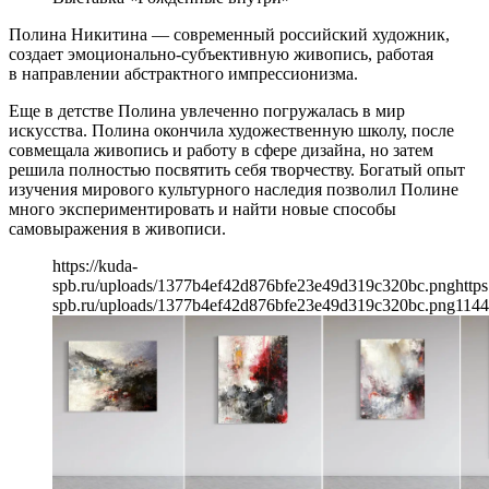
Полина Никитина — современный российский художник,
создает эмоционально-субъективную живопись, работая
в направлении абстрактного импрессионизма.
Еще в детстве Полина увлеченно погружалась в мир
искусства. Полина окончила художественную школу, после
совмещала живопись и работу в сфере дизайна, но затем
решила полностью посвятить себя творчеству. Богатый опыт
изучения мирового культурного наследия позволил Полине
много экспериментировать и найти новые способы
самовыражения в живописи.
https://kuda-
spb.ru/uploads/1377b4ef42d876bfe23e49d319c320bc.png
https
spb.ru/uploads/1377b4ef42d876bfe23e49d319c320bc.png
1144