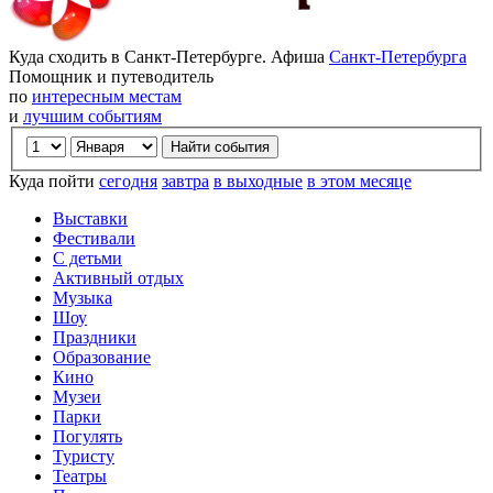
Куда сходить в Санкт-Петербурге. Афиша
Санкт-Петербурга
Помощник и путеводитель
по
интересным местам
и
лучшим событиям
Куда пойти
сегодня
завтра
в выходные
в этом месяце
Выставки
Фестивали
С детьми
Активный отдых
Музыка
Шоу
Праздники
Образование
Кино
Музеи
Парки
Погулять
Туристу
Театры