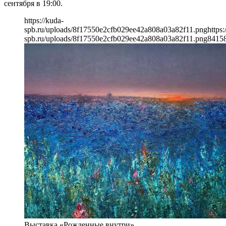
сентября в 19:00.
https://kuda-
spb.ru/uploads/8f17550e2cfb029ee42a808a03a82f11.png
https:
spb.ru/uploads/8f17550e2cfb029ee42a808a03a82f11.png
841
5
Выставка «Рожденные внутри»