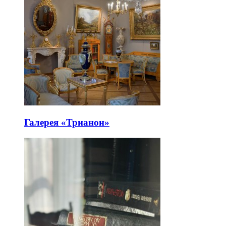
Галерея «Трианон»