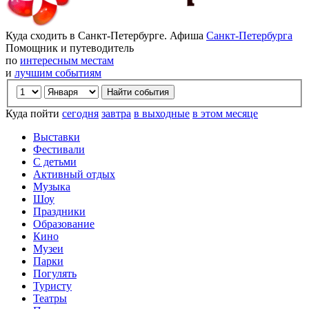
Куда сходить в Санкт-Петербурге. Афиша
Санкт-Петербурга
Помощник и путеводитель
по
интересным местам
и
лучшим событиям
Куда пойти
сегодня
завтра
в выходные
в этом месяце
Выставки
Фестивали
С детьми
Активный отдых
Музыка
Шоу
Праздники
Образование
Кино
Музеи
Парки
Погулять
Туристу
Театры