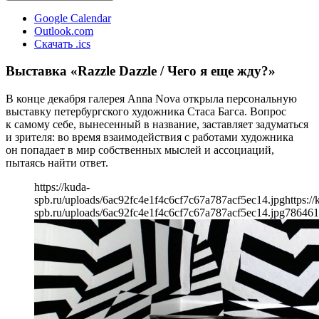
Google Calendar
Outlook.com
Скачать .ics
Выставка «Razzle Dazzle / Чего я еще жду?»
В конце декабря галерея Anna Nova открыла персональную
выставку петербургского художника Стаса Багса. Вопрос
к самому себе, вынесенный в название, заставляет задуматься
и зрителя: во время взаимодействия с работами художника
он попадает в мир собственных мыслей и ассоциаций,
пытаясь найти ответ.
https://kuda-
spb.ru/uploads/6ac92fc4e1f4c6cf7c67a787acf5ec14.jpg
https://
spb.ru/uploads/6ac92fc4e1f4c6cf7c67a787acf5ec14.jpg
786
461