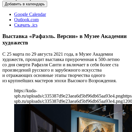
Добавить в календарь
Google Calendar
Outlook.com
Скачать .ics
Выставка «Рафаэль. Версии» в Музее Академии
художеств
С 25 марта по 29 августа 2021 года, в Музее Академии
художеств, проходит выставка приуроченная к 500-летию
со дня смерти Рафаэля Санти и включает в себя более ста
произведений русского и зарубежного искусства
и отражающих основные этапы творчества одного
из крупнейших мастеров эпохи Высокого Возрождения.
https://kuda-
spb.ru/uploads/c335387d9e23aea6d5bf96db65aa93e4.png
https
spb.ru/uploads/c335387d9e23aea6d5bf96db65aa93e4.png
120