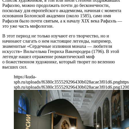
Список художников, в той или иной степени подражавших
Рафаэлю, можно продолжать почти до бесконечности,
поскольку для европейского академизма, начиная с момента
основания Болонской академии (около 1585), само имя
Рафаэля было почти святым, а к началу XIX века Рафаэль —
это уже часть мифологии.
В этот период не только изучают его творчество, но и
начинают слагать о нем настоящие легенды, например,
знаменитые «Сердечные излияния монаха — любителя
искусств» Вильгельма Генриха Вакенродера (1796). В этой
легенде нашел отражение романтический миф
о божественном художнике, который творит по велению
высших сил.
https://kuda-
spb.ru/uploads/f6380c355529296430b028acae3f01d6.png
https
spb.ru/uploads/f6380c355529296430b028acae3f01d6.png
120