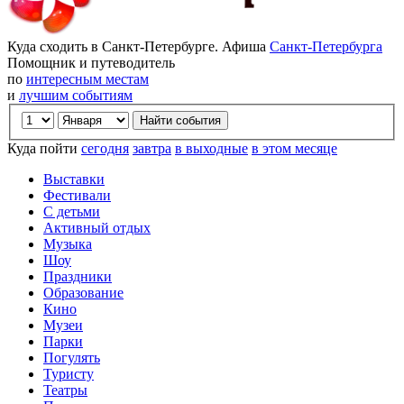
Куда сходить в Санкт-Петербурге. Афиша
Санкт-Петербурга
Помощник и путеводитель
по
интересным местам
и
лучшим событиям
Куда пойти
сегодня
завтра
в выходные
в этом месяце
Выставки
Фестивали
С детьми
Активный отдых
Музыка
Шоу
Праздники
Образование
Кино
Музеи
Парки
Погулять
Туристу
Театры