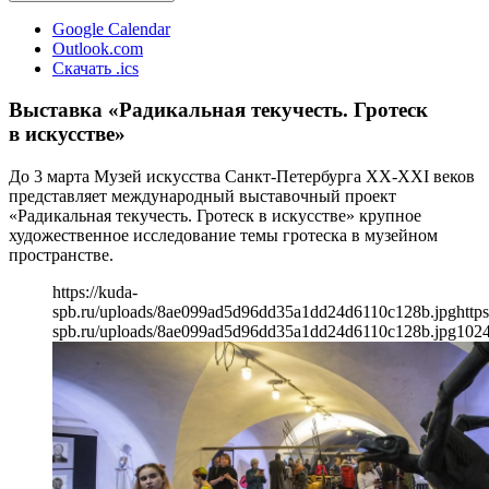
Google Calendar
Outlook.com
Скачать .ics
Выставка «Радикальная текучесть. Гротеск
в искусстве»
До 3 марта Музей искусства Санкт-Петербурга ХХ-ХХI веков
представляет международный выставочный проект
«Радикальная текучесть. Гротеск в искусстве» крупное
художественное исследование темы гротеска в музейном
пространстве.
https://kuda-
spb.ru/uploads/8ae099ad5d96dd35a1dd24d6110c128b.jpg
https
spb.ru/uploads/8ae099ad5d96dd35a1dd24d6110c128b.jpg
102