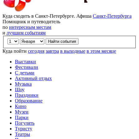
Куда сходить в Санкт-Петербурге. Афиша
Санкт-Петербурга
Помощник и путеводитель
по
интересным местам
и
лучшим событиям
Куда пойти
сегодня
завтра
в выходные
в этом месяце
Выставки
Фестивали
С детьми
Активный отдых
Музыка
Шоу
Праздники
Образование
Кино
Музеи
Парки
Погулять
Туристу
Театры