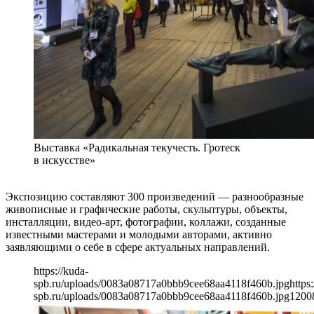
Выставка «Радикальная текучесть. Гротеск
в искусстве»
Экспозицию составляют 300 произведений — разнообразные
живописные и графические работы, скульптуры, объекты,
инсталляции, видео-арт, фотографии, коллажи, созданные
известными мастерами и молодыми авторами, активно
заявляющими о себе в сфере актуальных направлений.
https://kuda-
spb.ru/uploads/0083a08717a0bbb9cee68aa4118f460b.jpg
https
spb.ru/uploads/0083a08717a0bbb9cee68aa4118f460b.jpg
1200