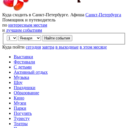
Куда сходить в Санкт-Петербурге. Афиша
Санкт-Петербурга
Помощник и путеводитель
по
интересным местам
и
лучшим событиям
Куда пойти
сегодня
завтра
в выходные
в этом месяце
Выставки
Фестивали
С детьми
Активный отдых
Музыка
Шоу
Праздники
Образование
Кино
Музеи
Парки
Погулять
Туристу
Театры