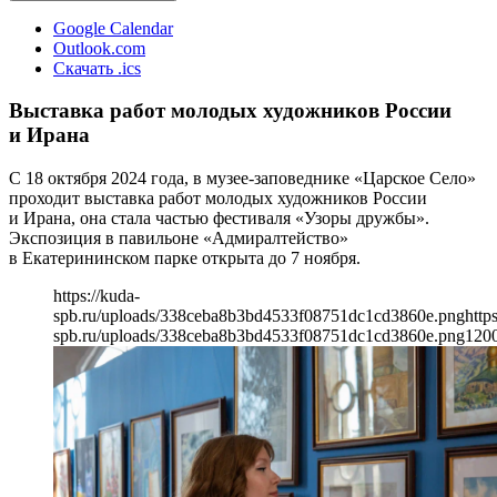
Google Calendar
Outlook.com
Скачать .ics
Выставка работ молодых художников России
и Ирана
С 18 октября 2024 года, в музее-заповеднике «Царское Село»
проходит выставка работ молодых художников России
и Ирана, она стала частью фестиваля «Узоры дружбы».
Экспозиция в павильоне «Адмиралтейство»
в Екатерининском парке открыта до 7 ноября.
https://kuda-
spb.ru/uploads/338ceba8b3bd4533f08751dc1cd3860e.png
http
spb.ru/uploads/338ceba8b3bd4533f08751dc1cd3860e.png
120