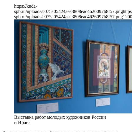
https://kuda-
spb.ru/uploads/c075a05424aea3808eac4626097b8f57.png
https
spb.ru/uploads/c075a05424aea3808eac4626097b8f57.png
120
Выставка работ молодых художников России
и Ирана