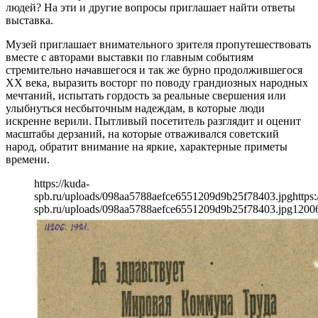
людей? На эти и другие вопросы приглашает найти ответы
выставка.
Музей приглашает внимательного зрителя пропутешествовать
вместе с авторами выставки по главным событиям
стремительно начавшегося и так же бурно продолжившегося
XX века, выразить восторг по поводу грандиозных народных
мечтаний, испытать гордость за реальные свершения или
улыбнуться несбыточным надеждам, в которые люди
искренне верили. Пытливый посетитель разглядит и оценит
масштабы дерзаний, на которые отваживался советский
народ, обратит внимание на яркие, характерные приметы
времени.
https://kuda-
spb.ru/uploads/098aa5788aefce6551209d9b25f78403.jpg
https:
spb.ru/uploads/098aa5788aefce6551209d9b25f78403.jpg
1200