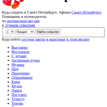
Куда сходить в Санкт-Петербурге. Афиша
Санкт-Петербурга
Помощник и путеводитель
по
интересным местам
и
лучшим событиям
Куда пойти
сегодня
завтра
в выходные
в этом месяце
Выставки
Фестивали
С детьми
Активный отдых
Музыка
Шоу
Праздники
Образование
Кино
Музеи
Парки
Погулять
Туристу
Театры