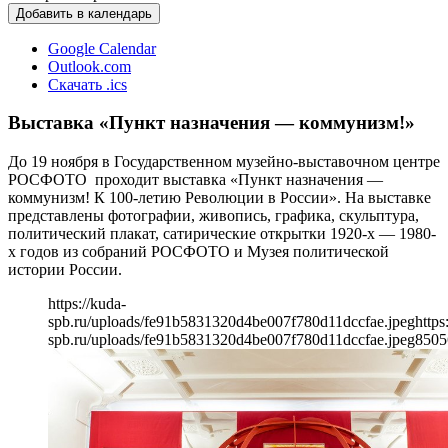
Добавить в календарь
Google Calendar
Outlook.com
Скачать .ics
Выставка «Пункт назначения — коммунизм!»
До 19 ноября в Государственном музейно-выставочном центре
РОСФОТО проходит выставка «Пункт назначения —
коммунизм! К 100-летию Революции в России». На выставке
представлены фотографии, живопись, графика, скульптура,
политический плакат, сатирические открытки 1920-х — 1980-
х годов из собраний РОСФОТО и Музея политической
истории России.
https://kuda-
spb.ru/uploads/fe91b5831320d4be007f780d11dccfae.jpeg
https
spb.ru/uploads/fe91b5831320d4be007f780d11dccfae.jpeg
850
5