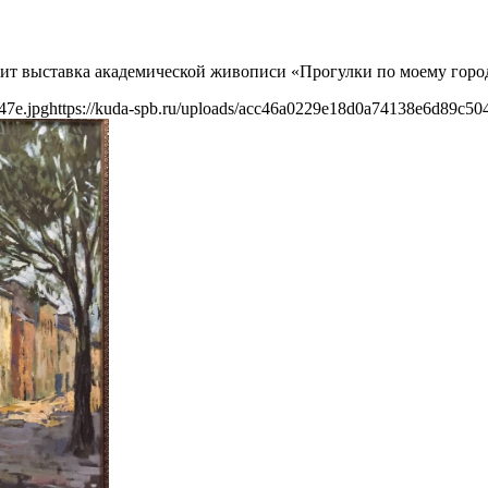
дит выставка академической живописи «Прогулки по моему гор
47e.jpg
https://kuda-spb.ru/uploads/acc46a0229e18d0a74138e6d89c50