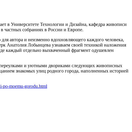
дает в Университете Технологии и Дизайна, кафедра живописи
 в частных собраниях в России и Европе.
 для автора и неизменно вдохновляющего каждого человека,
черк Анатолия Лобынцева узнаваем своей техникой наложения
 где каждый отдельно выхваченный фрагмент одушевлен
ми переулками и уютными двориками следующих живописных
рцанием знакомых улиц родного города, наполненных историей
lki-po-moemu-gorodu.html