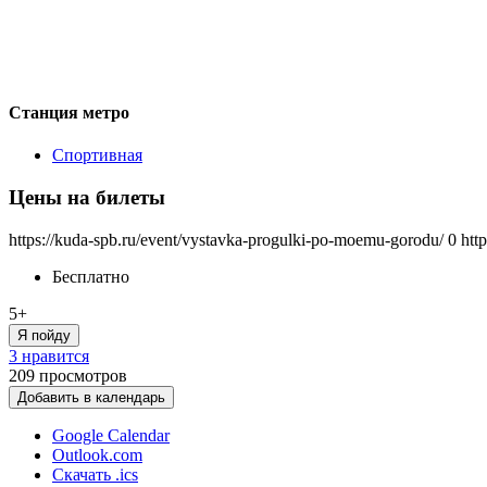
Станция метро
Спортивная
Цены на билеты
https://kuda-spb.ru/event/vystavka-progulki-po-moemu-gorodu/
0
htt
Бесплатно
5+
Я пойду
3 нравится
209
просмотров
Добавить в календарь
Google Calendar
Outlook.com
Скачать .ics