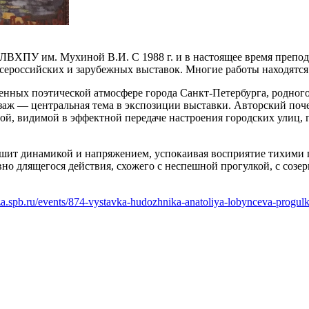
 ЛВХПУ им. Мухиной В.И. С 1988 г. и в настоящее время препо
всероссийских и зарубежных выставок. Многие работы находятся
енных поэтической атмосфере города Санкт-Петербурга, родного
йзаж — центральная тема в экспозиции выставки. Авторский по
ой, видимой в эффектной передаче настроения городских улиц,
 дышит динамикой и напряжением, успокаивая восприятие тихи
о длящегося действия, схожего с неспешной прогулкой, с созе
uza.spb.ru/events/874-vystavka-hudozhnika-anatoliya-lobynceva-progu