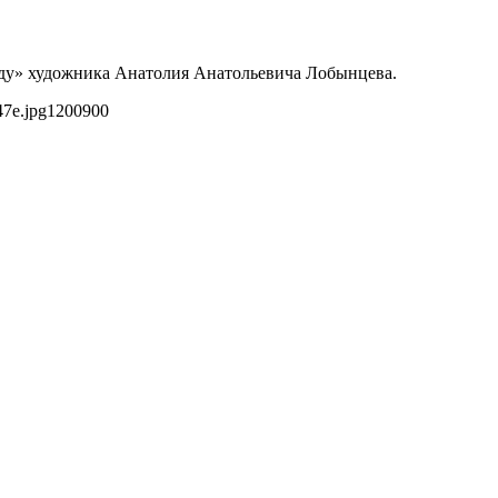
оду» художника Анатолия Анатольевича Лобынцева.
47e.jpg
1200
900