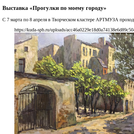
Выставка «Прогулки по моему городу»
С 7 марта по 8 апреля в Творческом кластере АРТМУЗА прохо
https://kuda-spb.ru/uploads/acc46a0229e18d0a74138e6d89c50