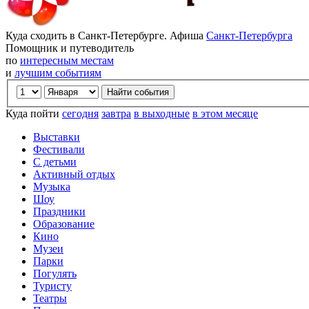
Куда сходить в Санкт-Петербурге. Афиша
Санкт-Петербурга
Помощник и путеводитель
по
интересным местам
и
лучшим событиям
Куда пойти
сегодня
завтра
в выходные
в этом месяце
Выставки
Фестивали
С детьми
Активный отдых
Музыка
Шоу
Праздники
Образование
Кино
Музеи
Парки
Погулять
Туристу
Театры