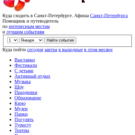
Куда сходить в Санкт-Петербурге. Афиша
Санкт-Петербурга
Помощник и путеводитель
по
интересным местам
и
лучшим событиям
Куда пойти
сегодня
завтра
в выходные
в этом месяце
Выставки
Фестивали
С детьми
Активный отдых
Музыка
Шоу
Праздники
Образование
Кино
Музеи
Парки
Погулять
Туристу
Театры