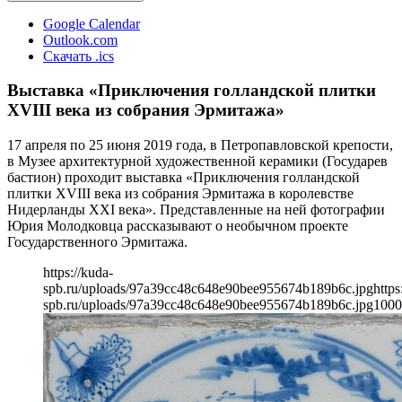
Google Calendar
Outlook.com
Скачать .ics
Выставка «Приключения голландской плитки
XVIII века из собрания Эрмитажа»
17 апреля по 25 июня 2019 года, в Петропавловской крепости,
в Музее архитектурной художественной керамики (Государев
бастион) проходит выставка «Приключения голландской
плитки XVIII века из собрания Эрмитажа в королевстве
Нидерланды XXI века». Представленные на ней фотографии
Юрия Молодковца рассказывают о необычном проекте
Государственного Эрмитажа.
https://kuda-
spb.ru/uploads/97a39cc48c648e90bee955674b189b6c.jpg
https
spb.ru/uploads/97a39cc48c648e90bee955674b189b6c.jpg
1000