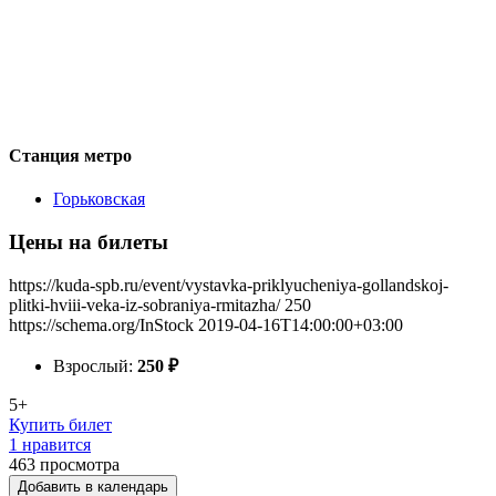
Станция метро
Горьковская
Цены на билеты
https://kuda-spb.ru/event/vystavka-priklyucheniya-gollandskoj-
plitki-hviii-veka-iz-sobraniya-rmitazha/
250
https://schema.org/InStock
2019-04-16T14:00:00+03:00
Взрослый:
250
₽
5+
Купить билет
1 нравится
463
просмотра
Добавить в календарь