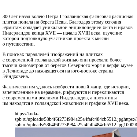
300 лет назад волею Петра I голландская фаянсовая расписная
плитка попала на берега Невы. Благодаря этому сегодня
Эрмитаж обладает уникальной энциклопедией быта и нравов
Нидерландов конца XVII — начала XVIII века, изучение
которой подтолкнуло участников проекта к мысли
о путешествии.
В поисках параллелей изображений на плитках
с современной голландской жизнью они проехали более
тысячи километров от берегов Северного моря и верфи-музее
в Лелистаде до находящегося на юго-востоке страны
Эйндховена.
Фактически им удалось изобрести новый жанр, где истории,
запечатленные на керамике, рифмуются и перекликаются
с современными реалиями Нидерландов, а прототипы
им находятся в голландской живописи и графике XVII века.
https://kuda-
spb.ru/uploads/58b4f6f273f984a25a4fafc484cb5512.jpg
https:/
spb.ru/uploads/58b4f6f273f984a25a4fafc484cb5512.jpg
1000
9